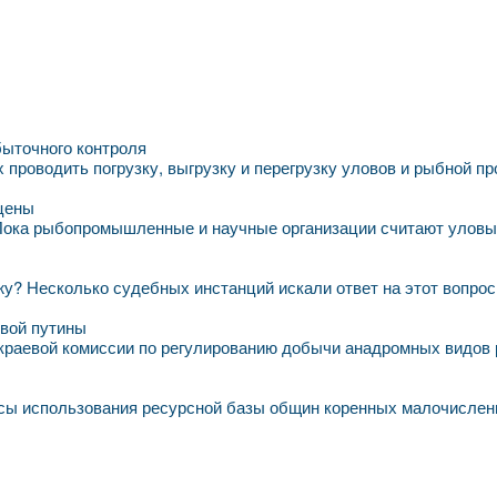
быточного контроля
проводить погрузку, выгрузку и перегрузку уловов и рыбной п
 цены
 Пока рыбопромышленные и научные организации считают уловы,
у? Несколько судебных инстанций искали ответ на этот вопрос. 
евой путины
краевой комиссии по регулированию добычи анадромных видов 
осы использования ресурсной базы общин коренных малочислен