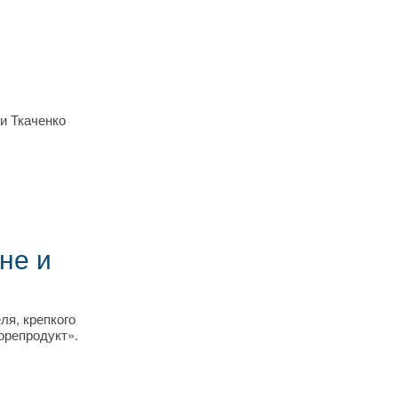
и Ткаченко
не и
ля, крепкого
орепродукт».