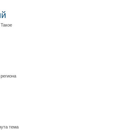
ий
 Такое
 региона
нута тема