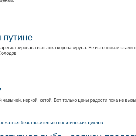
 путине
регистрирована вспышка коронавируса. Ее источником стали н
Солодов.
у
 чавычей, неркой, кетой. Вот только цены радости пока не выз