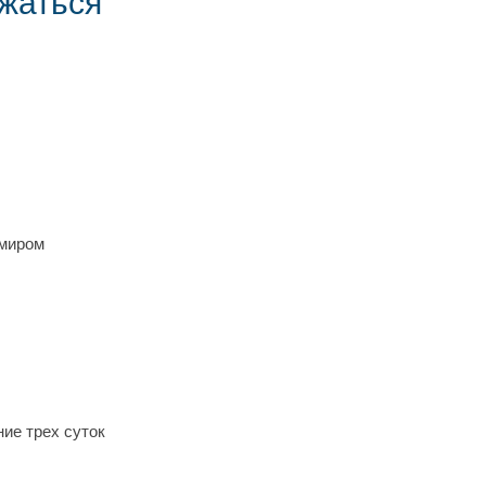
жаться
имиром
ие трех суток