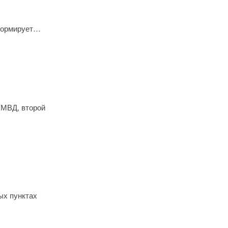
нформирует…
УМВД, второй
ых пунктах