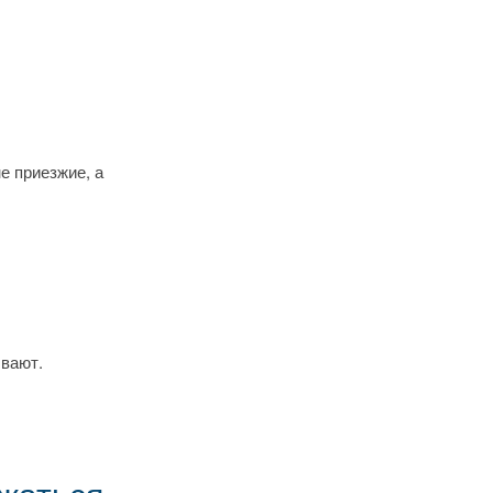
е приезжие, а
ывают.