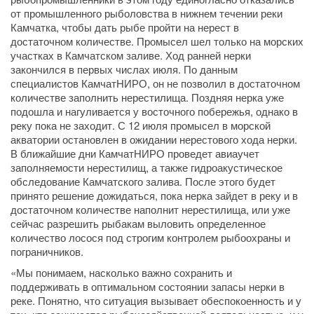
от промышленного рыболовства в нижнем течении реки
Камчатка, чтобы дать рыбе пройти на нерест в
достаточном количестве. Промысел шел только на морских
участках в Камчатском заливе. Ход ранней нерки
закончился в первых числах июля. По данным
специалистов КамчатНИРО, он не позволил в достаточном
количестве заполнить нерестилища. Поздняя нерка уже
подошла и нагуливается у восточного побережья, однако в
реку пока не заходит. С 12 июля промысел в морской
акватории остановлен в ожидании нерестового хода нерки.
В ближайшие дни КамчатНИРО проведет авиаучет
заполняемости нерестилищ, а также гидроакустическое
обследование Камчатского залива. После этого будет
принято решение дожидаться, пока нерка зайдет в реку и в
достаточном количестве наполнит нерестилища, или уже
сейчас разрешить рыбакам выловить определенное
количество лосося под строгим контролем рыбоохраны и
пограничников.
«Мы понимаем, насколько важно сохранить и
поддерживать в оптимальном состоянии запасы нерки в
реке. Понятно, что ситуация вызывает обеспокоенность и у