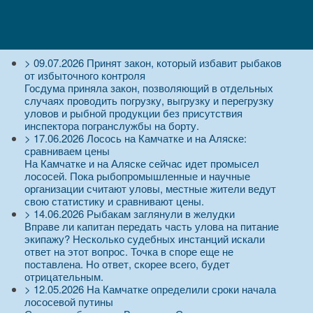
>
09.07.2026
Принят закон, который избавит рыбаков
от избыточного контроля
Госдума приняла закон, позволяющий в отдельных
случаях проводить погрузку, выгрузку и перегрузку
уловов и рыбной продукции без присутствия
инспектора погранслужбы на борту.
>
17.06.2026
Лосось на Камчатке и на Аляске:
сравниваем цены
На Камчатке и на Аляске сейчас идет промысел
лососей. Пока рыбопромышленные и научные
организации считают уловы, местные жители ведут
свою статистику и сравнивают цены.
>
14.06.2026
Рыбакам заглянули в желудки
Вправе ли капитан передать часть улова на питание
экипажу? Несколько судебных инстанций искали
ответ на этот вопрос. Точка в споре еще не
поставлена. Но ответ, скорее всего, будет
отрицательным.
>
12.05.2026
На Камчатке определили сроки начала
лососевой путины