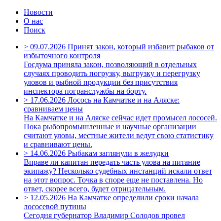
Новости
О нас
Поиск
>
09.07.2026
Принят закон, который избавит рыбаков от
избыточного контроля
Госдума приняла закон, позволяющий в отдельных
случаях проводить погрузку, выгрузку и перегрузку
уловов и рыбной продукции без присутствия
инспектора погранслужбы на борту.
>
17.06.2026
Лосось на Камчатке и на Аляске:
сравниваем цены
На Камчатке и на Аляске сейчас идет промысел лососей.
Пока рыбопромышленные и научные организации
считают уловы, местные жители ведут свою статистику
и сравнивают цены.
>
14.06.2026
Рыбакам заглянули в желудки
Вправе ли капитан передать часть улова на питание
экипажу? Несколько судебных инстанций искали ответ
на этот вопрос. Точка в споре еще не поставлена. Но
ответ, скорее всего, будет отрицательным.
>
12.05.2026
На Камчатке определили сроки начала
лососевой путины
Сегодня губернатор Владимир Солодов провел