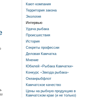
Кают-компания
Территория закона
Экология
Интервью
Удача рыбака
е
Происшествия
История
Секреты профессии
р
Деловая Камчатка
Мнение
Юбилей «Рыбака Камчатки»
Конкурс «Звезда рыбака»
Океанрыбфлот
Камчатское качество
ь
Цены на рыбную продукцию в
аш
Камчатском крае (и не только)