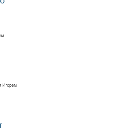
им
я Игорем
т