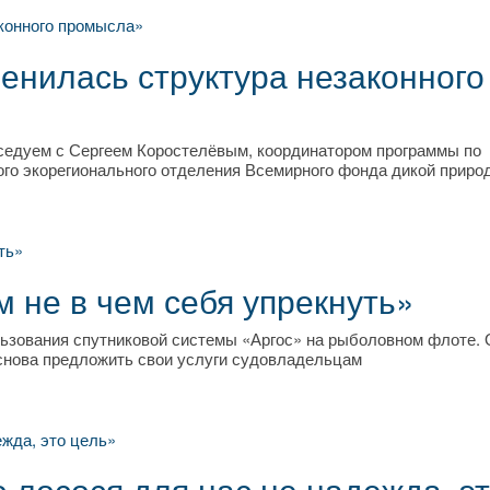
енилась структура незаконного
седуем с Сергеем Коростелёвым, координатором программы по
ого экорегионального отделения Всемирного фонда дикой приро
 не в чем себя упрекнуть»
ользования спутниковой системы «Аргос» на рыболовном флоте.
 снова предложить свои услуги судовладельцам
 лосося для нас не надежда, э