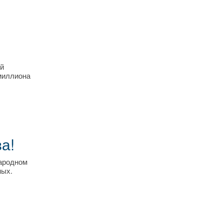
ей
умиллиона
а!
народном
мых.