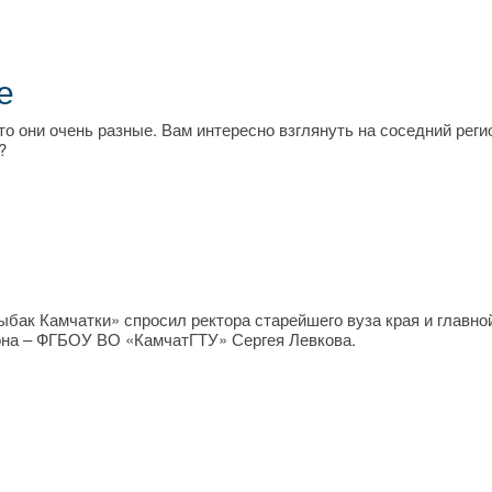
е
то они очень разные. Вам интересно взглянуть на соседний реги
?
ыбак Камчатки» спросил ректора старейшего вуза края и главно
она – ФГБОУ ВО «КамчатГТУ» Сергея Левкова.