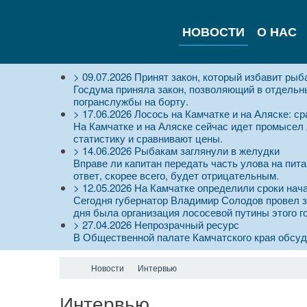
НОВОСТИ
О НАС
>
09.07.2026
Принят закон, который избавит рыб
Госдума приняла закон, позволяющий в отдельны
погранслужбы на борту.
>
17.06.2026
Лосось на Камчатке и на Аляске: с
На Камчатке и на Аляске сейчас идет промысел
статистику и сравнивают цены.
>
14.06.2026
Рыбакам заглянули в желудки
Вправе ли капитан передать часть улова на пита
ответ, скорее всего, будет отрицательным.
>
12.05.2026
На Камчатке определили сроки нач
Сегодня губернатор Владимир Солодов провел з
дня была организация лососевой путины этого г
>
27.04.2026
Непрозрачный ресурс
В Общественной палате Камчатского края обсу
Новости
Интервью
Интервью