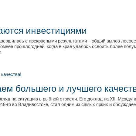
аются инвестициями
завершилась с прекрасными результатами – общий вылов лосос
кромнее прошлогодней, когда в крае удалось освоить более пол
о.
ем большего и лучшего качеств
гляд на ситуацию в рыбной отрасли. Его доклад на XIII Между
018-го во Владивостоке, стал одним из самых ярких и обсуждае