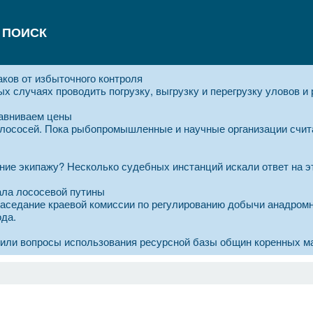
ПОИСК
аков от избыточного контроля
х случаях проводить погрузку, выгрузку и перегрузку уловов и
равниваем цены
 лососей. Пока рыбопромышленные и научные организации счит
ние экипажу? Несколько судебных инстанций искали ответ на эт
ала лососевой путины
аседание краевой комиссии по регулированию добычи анадромн
ода.
дили вопросы использования ресурсной базы общин коренных м