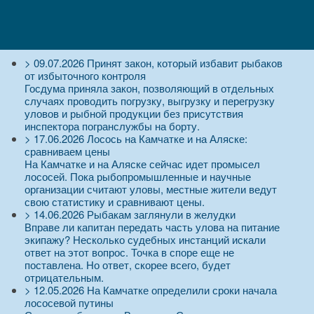
>
09.07.2026
Принят закон, который избавит рыбаков
от избыточного контроля
Госдума приняла закон, позволяющий в отдельных
случаях проводить погрузку, выгрузку и перегрузку
уловов и рыбной продукции без присутствия
инспектора погранслужбы на борту.
>
17.06.2026
Лосось на Камчатке и на Аляске:
сравниваем цены
На Камчатке и на Аляске сейчас идет промысел
лососей. Пока рыбопромышленные и научные
организации считают уловы, местные жители ведут
свою статистику и сравнивают цены.
>
14.06.2026
Рыбакам заглянули в желудки
Вправе ли капитан передать часть улова на питание
экипажу? Несколько судебных инстанций искали
ответ на этот вопрос. Точка в споре еще не
поставлена. Но ответ, скорее всего, будет
отрицательным.
>
12.05.2026
На Камчатке определили сроки начала
лососевой путины