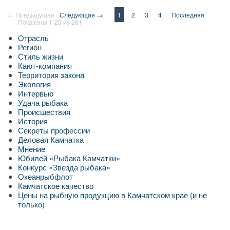
← Предыдущая
Следующая →
1
2
3
4
Последняя
Показаны 1-25 из 281
Отрасль
Регион
Стиль жизни
Кают-компания
Территория закона
Экология
Интервью
Удача рыбака
Происшествия
История
Секреты профессии
Деловая Камчатка
Мнение
Юбилей «Рыбака Камчатки»
Конкурс «Звезда рыбака»
Океанрыбфлот
Камчатское качество
Цены на рыбную продукцию в Камчатском крае (и не
только)