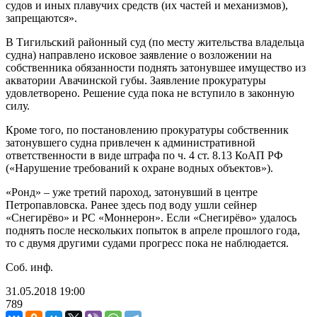
судов и иных плавучих средств (их частей и механизмов),
запрещаются».
В Тигильский районный суд (по месту жительства владельца
судна) направлено исковое заявление о возложении на
собственника обязанности поднять затонувшее имущество из
акватории Авачинской губы. Заявление прокуратуры
удовлетворено. Решение суда пока не вступило в законную
силу.
Кроме того, по постановлению прокуратуры собственник
затонувшего судна привлечен к административной
ответственности в виде штрафа по ч. 4 ст. 8.13 КоАП РФ
(«Нарушение требований к охране водных объектов»).
«Ронд» – уже третий пароход, затонувший в центре
Петропавловска. Ранее здесь под воду ушли сейнер
«Снегирёво» и РС «Моннерон». Если «Снегирёво» удалось
поднять после нескольких попыток в апреле прошлого года,
то с двумя другими судами прогресс пока не наблюдается.
Соб. инф.
31.05.2018
19:00
789