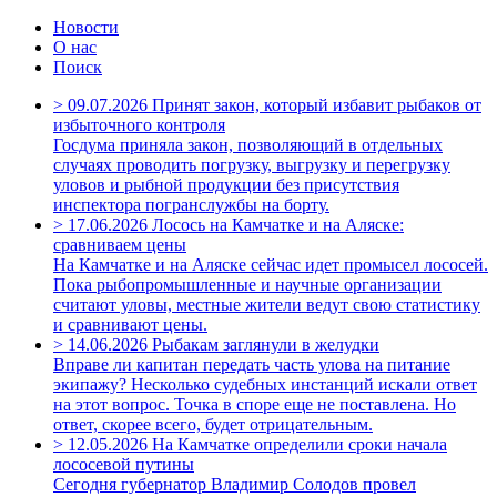
Новости
О нас
Поиск
>
09.07.2026
Принят закон, который избавит рыбаков от
избыточного контроля
Госдума приняла закон, позволяющий в отдельных
случаях проводить погрузку, выгрузку и перегрузку
уловов и рыбной продукции без присутствия
инспектора погранслужбы на борту.
>
17.06.2026
Лосось на Камчатке и на Аляске:
сравниваем цены
На Камчатке и на Аляске сейчас идет промысел лососей.
Пока рыбопромышленные и научные организации
считают уловы, местные жители ведут свою статистику
и сравнивают цены.
>
14.06.2026
Рыбакам заглянули в желудки
Вправе ли капитан передать часть улова на питание
экипажу? Несколько судебных инстанций искали ответ
на этот вопрос. Точка в споре еще не поставлена. Но
ответ, скорее всего, будет отрицательным.
>
12.05.2026
На Камчатке определили сроки начала
лососевой путины
Сегодня губернатор Владимир Солодов провел