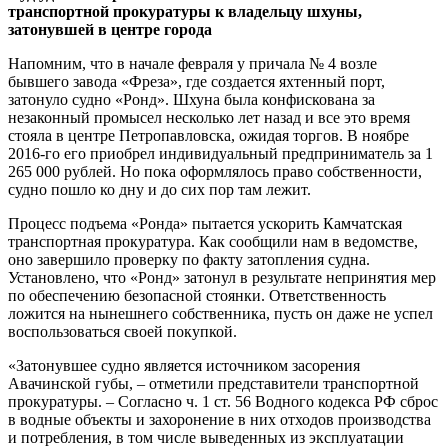
транспортной прокуратуры к владельцу шхуны,
затонувшей в центре города
Напомним, что в начале февраля у причала № 4 возле
бывшего завода «Фреза», где создается яхтенный порт,
затонуло судно «Ронд». Шхуна была конфискована за
незаконный промысел несколько лет назад и все это время
стояла в центре Петропавловска, ожидая торгов. В ноябре
2016-го его приобрел индивидуальный предприниматель за 1
265 000 рублей. Но пока оформлялось право собственности,
судно пошло ко дну и до сих пор там лежит.
Процесс подъема «Ронда» пытается ускорить Камчатская
транспортная прокуратура. Как сообщили нам в ведомстве,
оно завершило проверку по факту затопления судна.
Установлено, что «Ронд» затонул в результате непринятия мер
по обеспечению безопасной стоянки. Ответственность
ложится на нынешнего собственника, пусть он даже не успел
воспользоваться своей покупкой.
«Затонувшее судно является источником засорения
Авачинской губы, – отметили представители транспортной
прокуратуры. – Согласно ч. 1 ст. 56 Водного кодекса РФ сброс
в водные объекты и захоронение в них отходов производства
и потребления, в том числе выведенных из эксплуатации