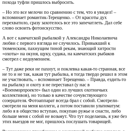
похода туфли пришлось выбросить.
– Но это все мелочи по сравнению с тем, что я увидел! –
вспоминает романтик-Терещенко. – От красоты дух
перехватило, сразу захотелось все это запечатлеть. Дал себе
слово освоить фотоискусство.
А вот с камчатской рыбалкой у Александра Николаевича
любви с первого взгляда не случилось. Привыкший к
тюменским, пахнущим тиной рекам, знающий хитрости
«охоты» на окуня, щуку, судака, на камчатских рыбаков
смотрел с недоумением.
– Тут даже реки не пахнут, и поклевка какая-то странная, все
не то и не так, какая тут рыбалка, я тогда твердо решил в этом
не участвовать, – вспоминает Терещенко. – Правда, ездить-то
на рыбалку и охоту я не переставал (у нас в
«Военморпроекте» был один из лучших охотничьих
коллективов), но только в качестве сочувствующего
созерцателя. Фотоаппарат всегда брал с собой. Смотрели-
смотрели на меня коллеги, а потом поставили ультиматум:
либо я в общество вступаю, покупаю ружье и снасти, либо
больше меня с собой не возьмут. Что тут поделаешь, я уже без
этих выездов не мог, пришлось послушать товарищей.