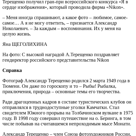
Терещенко получил гран-при всероссийского конкурса «Я в
сердце изображения», который проводила фирма «Nikon».
– Меня иногда спрашивают, а какое фото – любимое, самое-
самое… А я не могу ответить, – признается Александр
Николаевич. – За каждым – воспоминания. Их у меня на
целую жизнь.
Яна ЩЕГОЛИХИНА
На фото: С высокой наградой А.Терещенко поздравляет
гендиректор российского представительства Nikon
Справка
Фотограф Александр Терещенко родился 2 марта 1949 года в
Тюмени. Он даже по гороскопу и то – Рыбы! Рыбалка,
приключения, природа – основные темы его творчества.
Ради драгоценных кадров в составе туристических клубов он
отправлялся в труднодоступные уголки Камчатки. Стал
свидетелем Южного прорыва на Толбачинском вулкане в 1975
году. В 1998 году совершил путешествие на о. Беринга, в том
числе побывав на считавшемся непроходимым мысе Монати.
Александр Терещенко – член Союза фотохудожников России,