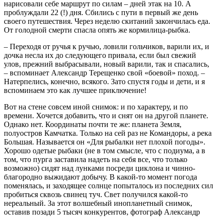
нарисовали себе маршрут по силам – дней этак на 10. А
проблуждали 22 (!) дня. Сбились с пути в первый же день
своего путешествия. Через неделю скитаний закончилась еда.
От голодной смерти спасла опять же кормилица-рыбка.
– Переходя от ручья к ручью, ловили гольчиков, варили их, и
дочка несла их до следующего привала, если был свежий
улов, прежний выбрасывали, новый варили, так и спасались,
– вспоминает Александр Терещенко свой «боевой» поход. –
Натерпелись, конечно, всякого. Зато спустя годы и дети, и я
вспоминаем это как лучшее приключение!
Вот на стене совсем иной снимок: и по характеру, и по
времени. Хочется добавить, что и снят он на другой планете.
Однако нет. Координаты почти те же: планета Земля,
полуостров Камчатка. Только на сей раз не Командоры, а река
Большая. Называется он «Для рыбалки нет плохой погоды».
Хорошо одетые рыбаки (не в том смысле, что с подиума, а в
том, что пурга заставила надеть на себя все, что только
возможно) сидят над лунками посреди циклона и чинно-
благородно выжидают добычу. В какой-то момент погода
поменялась, и заходящее солнце попыталось из последних сил
пробиться сквозь свинец туч. Свет получился какой-то
нереальный. За этот волшебный инопланетный снимок,
оставив позади 5 тысяч конкурентов, фотограф Александр