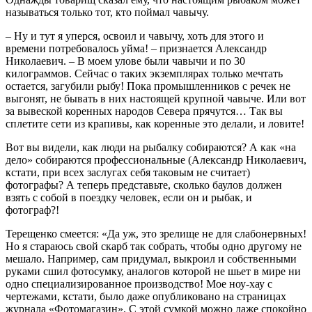
называться только тот, кто поймал чавычу.
– Ну и тут я уперся, освоил и чавычу, хоть для этого и
времени потребовалось уйма! – признается Александр
Николаевич. – В моем улове были чавычи и по 30
килограммов. Сейчас о таких экземплярах только мечтать
остается, загубили рыбу! Пока промышленников с речек не
выгонят, не бывать в них настоящей крупной чавыче. Или вот
за вывеской коренных народов Севера прячутся… Так вы
сплетите сети из крапивы, как коренные это делали, и ловите!
Вот вы видели, как люди на рыбалку собираются? А как «на
дело» собираются профессиональные (Александр Николаевич,
кстати, при всех заслугах себя таковым не считает)
фотографы? А теперь представьте, сколько баулов должен
взять с собой в поездку человек, если он и рыбак, и
фотограф?!
Терещенко смеется: «Да уж, это зрелище не для слабонервных!
Но я стараюсь свой скарб так собрать, чтобы одно другому не
мешало. Например, сам придумал, выкроил и собственными
руками сшил фотосумку, аналогов которой не шьет в мире ни
одно специализированное производство! Мое ноу-хау с
чертежами, кстати, было даже опубликовано на страницах
журнала «Фотомагазин». С этой сумкой можно даже спокойно