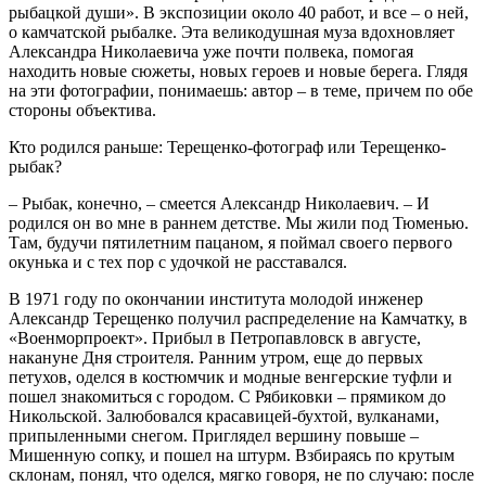
рыбацкой души». В экспозиции около 40 работ, и все – о ней,
о камчатской рыбалке. Эта великодушная муза вдохновляет
Александра Николаевича уже почти полвека, помогая
находить новые сюжеты, новых героев и новые берега. Глядя
на эти фотографии, понимаешь: автор – в теме, причем по обе
стороны объектива.
Кто родился раньше: Терещенко-фотограф или Терещенко-
рыбак?
– Рыбак, конечно, – смеется Александр Николаевич. – И
родился он во мне в раннем детстве. Мы жили под Тюменью.
Там, будучи пятилетним пацаном, я поймал своего первого
окунька и с тех пор с удочкой не расставался.
В 1971 году по окончании института молодой инженер
Александр Терещенко получил распределение на Камчатку, в
«Военморпроект». Прибыл в Петропавловск в августе,
накануне Дня строителя. Ранним утром, еще до первых
петухов, оделся в костюмчик и модные венгерские туфли и
пошел знакомиться с городом. С Рябиковки – прямиком до
Никольской. Залюбовался красавицей-бухтой, вулканами,
припыленными снегом. Приглядел вершину повыше –
Мишенную сопку, и пошел на штурм. Взбираясь по крутым
склонам, понял, что оделся, мягко говоря, не по случаю: после