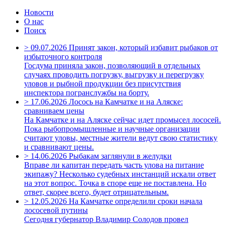
Новости
О нас
Поиск
>
09.07.2026
Принят закон, который избавит рыбаков от
избыточного контроля
Госдума приняла закон, позволяющий в отдельных
случаях проводить погрузку, выгрузку и перегрузку
уловов и рыбной продукции без присутствия
инспектора погранслужбы на борту.
>
17.06.2026
Лосось на Камчатке и на Аляске:
сравниваем цены
На Камчатке и на Аляске сейчас идет промысел лососей.
Пока рыбопромышленные и научные организации
считают уловы, местные жители ведут свою статистику
и сравнивают цены.
>
14.06.2026
Рыбакам заглянули в желудки
Вправе ли капитан передать часть улова на питание
экипажу? Несколько судебных инстанций искали ответ
на этот вопрос. Точка в споре еще не поставлена. Но
ответ, скорее всего, будет отрицательным.
>
12.05.2026
На Камчатке определили сроки начала
лососевой путины
Сегодня губернатор Владимир Солодов провел