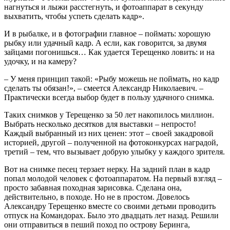
нагнуться и лыжи расстегнуть, и фотоаппарат в секунду
выхватить, чтобы успеть сделать кадр».
И в рыбалке, и в фотографии главное – поймать: хорошую
рыбку или удачный кадр. А если, как говорится, за двумя
зайцами погонишься… Как удается Терещенко ловить: и на
удочку, и на камеру?
– У меня принцип такой: «Рыбу можешь не поймать, но кадр
сделать ты обязан!», – смеется Александр Николаевич. –
Практически всегда выбор будет в пользу удачного снимка.
Таких снимков у Терещенко за 50 лет накопилось миллион.
Выбрать несколько десятков для выставки – непросто!
Каждый выбранный из них ценен: этот – своей закадровой
историей, другой – полученной на фотоконкурсах наградой,
третий – тем, что вызывает добрую улыбку у каждого зрителя.
Вот на снимке песец терзает нерку. На задний план в кадр
попал молодой человек с фотоаппаратом. На первый взгляд –
просто забавная походная зарисовка. Сделана она,
действительно, в походе. Но не в простом. Довелось
Александру Терещенко вместе со своими детьми проводить
отпуск на Командорах. Было это двадцать лет назад. Решили
они отправиться в пеший поход по острову Беринга,