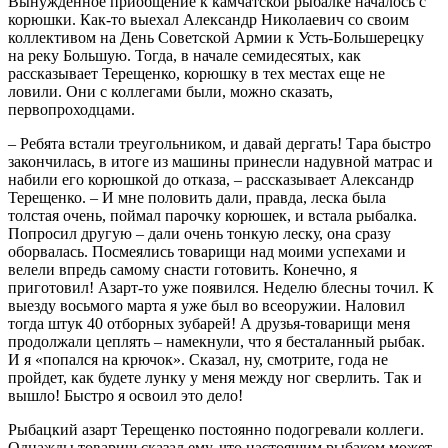
Вынужденное приобщение к камчатской рыбалке началось с
корюшки. Как-то выехал Александр Николаевич со своим
коллективом на День Советской Армии к Усть-Большерецку
на реку Большую. Тогда, в начале семидесятых, как
рассказывает Терещенко, корюшку в тех местах еще не
ловили. Они с коллегами были, можно сказать,
первопроходцами.
– Ребята встали треугольником, и давай дергать! Тара быстро
закончилась, в итоге из машины принесли надувной матрас и
набили его корюшкой до отказа, – рассказывает Александр
Терещенко. – И мне половить дали, правда, леска была
толстая очень, поймал парочку корюшек, и встала рыбалка.
Попросил другую – дали очень тонкую леску, она сразу
оборвалась. Посмеялись товарищи над моими успехами и
велели впредь самому снасти готовить. Конечно, я
приготовил! Азарт-то уже появился. Неделю блесны точил. К
выезду восьмого марта я уже был во всеоружии. Наловил
тогда штук 40 отборных зубарей! А друзья-товарищи меня
продолжали цеплять – намекнули, что я бесталанный рыбак.
И я «попался на крючок». Сказал, ну, смотрите, года не
пройдет, как будете лунку у меня между ног сверлить. Так и
вышло! Быстро я освоил это дело!
Рыбацкий азарт Терещенко постоянно подогревали коллеги.
Однажды товарищ сказал ему, что настоящим рыбаком может