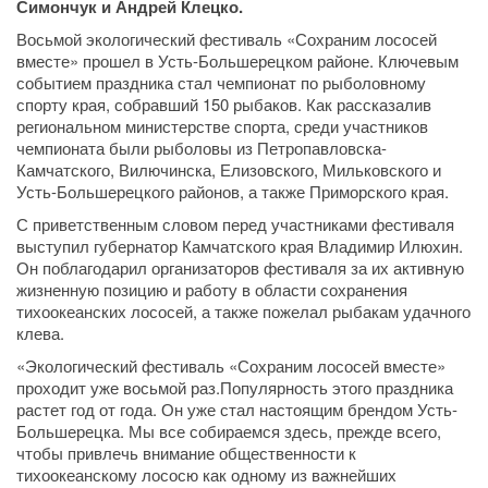
Симончук и Андрей Клецко.
Восьмой экологический фестиваль «Сохраним лососей
вместе» прошел в Усть-Большерецком районе. Ключевым
событием праздника стал чемпионат по рыболовному
спорту края, собравший 150 рыбаков. Как рассказалив
региональном министерстве спорта, среди участников
чемпионата были рыболовы из Петропавловска-
Камчатского, Вилючинска, Елизовского, Мильковского и
Усть-Большерецкого районов, а также Приморского края.
С приветственным словом перед участниками фестиваля
выступил губернатор Камчатского края Владимир Илюхин.
Он поблагодарил организаторов фестиваля за их активную
жизненную позицию и работу в области сохранения
тихоокеанских лососей, а также пожелал рыбакам удачного
клева.
«Экологический фестиваль «Сохраним лососей вместе»
проходит уже восьмой раз.Популярность этого праздника
растет год от года. Он уже стал настоящим брендом Усть-
Большерецка. Мы все собираемся здесь, прежде всего,
чтобы привлечь внимание общественности к
тихоокеанскому лососю как одному из важнейших