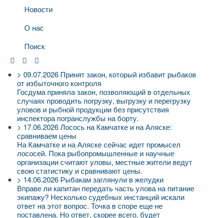
Новости
О нас
Поиск
>
09.07.2026
Принят закон, который избавит рыбаков
от избыточного контроля
Госдума приняла закон, позволяющий в отдельных
случаях проводить погрузку, выгрузку и перегрузку
уловов и рыбной продукции без присутствия
инспектора погранслужбы на борту.
>
17.06.2026
Лосось на Камчатке и на Аляске:
сравниваем цены
На Камчатке и на Аляске сейчас идет промысел
лососей. Пока рыбопромышленные и научные
организации считают уловы, местные жители ведут
свою статистику и сравнивают цены.
>
14.06.2026
Рыбакам заглянули в желудки
Вправе ли капитан передать часть улова на питание
экипажу? Несколько судебных инстанций искали
ответ на этот вопрос. Точка в споре еще не
поставлена. Но ответ, скорее всего, будет