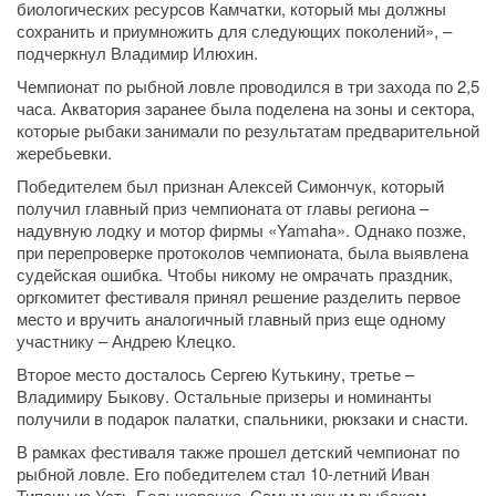
биологических ресурсов Камчатки, который мы должны
сохранить и приумножить для следующих поколений», –
подчеркнул Владимир Илюхин.
Чемпионат по рыбной ловле проводился в три захода по 2,5
часа. Акватория заранее была поделена на зоны и сектора,
которые рыбаки занимали по результатам предварительной
жеребьевки.
Победителем был признан Алексей Симончук, который
получил главный приз чемпионата от главы региона –
надувную лодку и мотор фирмы «Yamaha». Однако позже,
при перепроверке протоколов чемпионата, была выявлена
судейская ошибка. Чтобы никому не омрачать праздник,
оргкомитет фестиваля принял решение разделить первое
место и вручить аналогичный главный приз еще одному
участнику – Андрею Клецко.
Второе место досталось Сергею Кутькину, третье –
Владимиру Быкову. Остальные призеры и номинанты
получили в подарок палатки, спальники, рюкзаки и снасти.
В рамках фестиваля также прошел детский чемпионат по
рыбной ловле. Его победителем стал 10-летний Иван
Типсин из Усть-Большерецка. Самым юным рыбаком