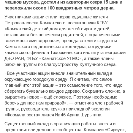
мешков мусора, достали из акватории озера 15 шин и
переложили около 100 квадратных метров дерна.
Участниками акции стали неравнодушные жители
Петропавловска-Камчатского, воспитанники КГБУ
«Камчатский детский дом для детей-сирот и детей,
оставшихся без попечения родителей, с ограниченными
возможностями здоровья», преподаватели и студенты
Камчатского педагогического колледжа, сотрудники
камчатского филиала Тихоокеанского института географии
ДВО РАН, ФГБУ «Камчатское УГМС», а также члены
рабочей группы по благоустройству Култучного озера.
«Все участники акции внесли значительный вклад в
окружающую городскую среду. Я считаю, что самое
главный итог этой акции – это осмысление того, что надо
сберегать буквально каждое дерево. Сохранить сложно, а
вырастить новое – ещё сложнее. Поэтому необходимо
беречь данное нам природой», — отметила член рабочей
группы, руководитель кружка прикладной экологии
«Формула роста» лицея № 46 Арина Шурыгина.
Существенный вклад в организацию работы внесли и
представители делового сообщества. Компании «Сириус»,