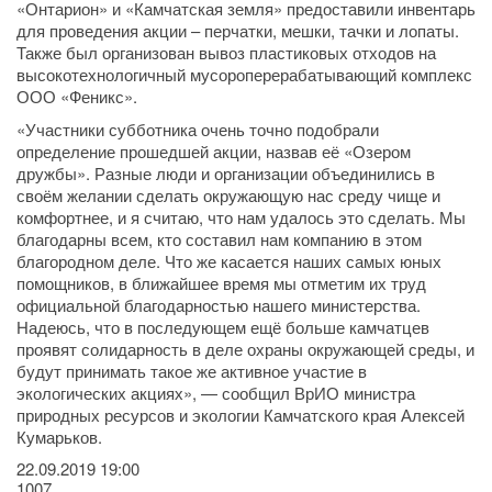
«Онтарион» и «Камчатская земля» предоставили инвентарь
для проведения акции – перчатки, мешки, тачки и лопаты.
Также был организован вывоз пластиковых отходов на
высокотехнологичный мусороперерабатывающий комплекс
ООО «Феникс».
«Участники субботника очень точно подобрали
определение прошедшей акции, назвав её «Озером
дружбы». Разные люди и организации объединились в
своём желании сделать окружающую нас среду чище и
комфортнее, и я считаю, что нам удалось это сделать. Мы
благодарны всем, кто составил нам компанию в этом
благородном деле. Что же касается наших самых юных
помощников, в ближайшее время мы отметим их труд
официальной благодарностью нашего министерства.
Надеюсь, что в последующем ещё больше камчатцев
проявят солидарность в деле охраны окружающей среды, и
будут принимать такое же активное участие в
экологических акциях», — сообщил ВрИО министра
природных ресурсов и экологии Камчатского края Алексей
Кумарьков.
22.09.2019
19:00
1007