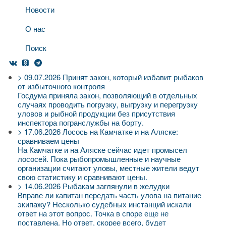
Новости
О нас
Поиск
>
09.07.2026
Принят закон, который избавит рыбаков
от избыточного контроля
Госдума приняла закон, позволяющий в отдельных
случаях проводить погрузку, выгрузку и перегрузку
уловов и рыбной продукции без присутствия
инспектора погранслужбы на борту.
>
17.06.2026
Лосось на Камчатке и на Аляске:
сравниваем цены
На Камчатке и на Аляске сейчас идет промысел
лососей. Пока рыбопромышленные и научные
организации считают уловы, местные жители ведут
свою статистику и сравнивают цены.
>
14.06.2026
Рыбакам заглянули в желудки
Вправе ли капитан передать часть улова на питание
экипажу? Несколько судебных инстанций искали
ответ на этот вопрос. Точка в споре еще не
поставлена. Но ответ, скорее всего, будет