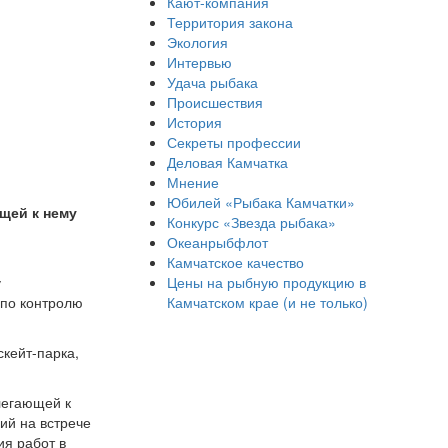
Кают-компания
Территория закона
Экология
Интервью
Удача рыбака
Происшествия
История
Секреты профессии
Деловая Камчатка
Мнение
Юбилей «Рыбака Камчатки»
щей к нему
Конкурс «Звезда рыбака»
Океанрыбфлот
Камчатское качество
Цены на рыбную продукцию в
у
Камчатском крае (и не только)
 по контролю
кейт-парка,
легающей к
ий на встрече
я работ в