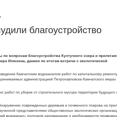
о
судили благоустройство
ы по вопросам благоустройства Култучного озера и прилегаю
ира Илюхина, данное по итогам встречи с экологической
роведении Камчатским водоканалом работ по капитальному ремонт
о принимаемых администрацией Петропавловска-Камчатского мерах
с работ по уборке от строительного мусора территории будущего с
бнаружению поврежденных деревьев и почвенного покрова на при
вученной представителями общественных экологических организац
ский водоканал» получили напоминание о необходимости проведени