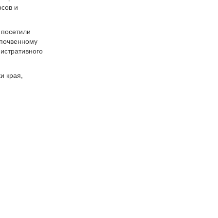
сов и
 посетили
 почвенному
истративного
и края,