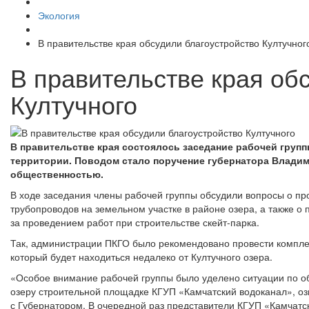
Экология
В правительстве края обсудили благоустройство Култучног
В правительстве края об
Култучного
В правительстве края состоялось заседание рабочей групп
территории. Поводом стало поручение губернатора Владим
общественностью.
В ходе заседания члены рабочей группы обсудили вопросы о п
трубопроводов на земельном участке в районе озера, а также 
за проведением работ при строительстве скейт-парка.
Так, администрации ПКГО было рекомендовано провести комплек
который будет находиться недалеко от Култучного озера.
«Особое внимание рабочей группы было уделено ситуации по о
озеру строительной площадке КГУП «Камчатский водоканал», оз
с Губернатором. В очередной раз представители КГУП «Камчат