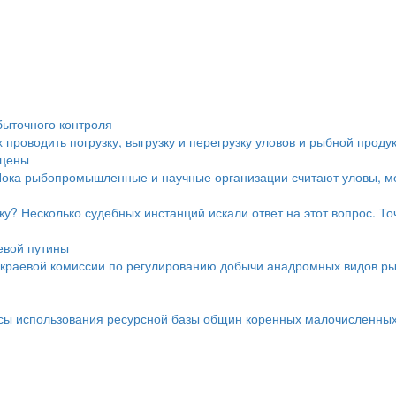
быточного контроля
проводить погрузку, выгрузку и перегрузку уловов и рыбной проду
 цены
Пока рыбопромышленные и научные организации считают уловы, ме
у? Несколько судебных инстанций искали ответ на этот вопрос. Точ
евой путины
краевой комиссии по регулированию добычи анадромных видов ры
осы использования ресурсной базы общин коренных малочисленных