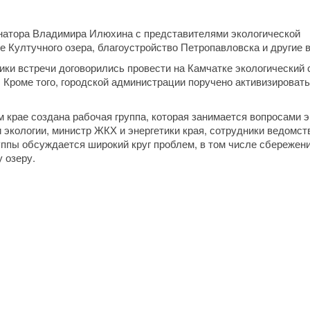
ернатора Владимира Илюхина с представителями экологической
 Култучного озера, благоустройство Петропавловска и другие 
ники встречи договорились провести на Камчатке экологический
. Кроме того, городской администрации поручено активизироват
крае создана рабочая группа, которая занимается вопросами э
 экологии, министр ЖКХ и энергетики края, сотрудники ведомств
уппы обсуждается широкий круг проблем, в том числе сбережен
 озеру.