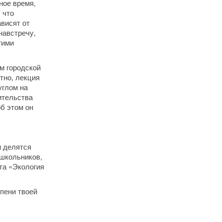
ное время,
 что
висят от
навстречу,
гими
м городской
тно, лекция
углом на
ительства
б этом он
и делятся
 школьников,
та «Экология
епени твоей