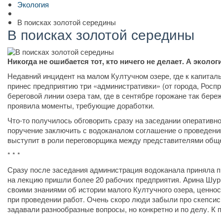
Экология
В поисках золотой середины
В поисках золотой середины
Никогда не ошибается тот, кто ничего не делает. А экол
Недавний инцидент на малом Култучном озере, где к капита
принес предприятию три «административки» (от города, Рос
береговой линии озера там, где в сентябре горожане так бер
проявила моменты, требующие доработки.
Что-то получилось обговорить сразу на заседании оперативно
поручение заключить с водоканалом соглашение о проведени
выступит в роли переговорщика между представителями общ
* * *
Сразу после заседания администрация водоканала приняла п
на лекцию пришли более 20 рабочих предприятия. Арина Шур
своими знаниями об истории малого Култучного озера, ценнос
при проведении работ. Очень скоро люди забыли про скепсис
задавали разнообразные вопросы, но конкретно и по делу. К 