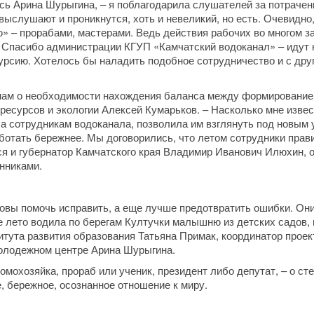
ась Арина Шурыгина, – я поблагодарила слушателей за потрачен
ыслушают и проникнутся, хоть и невеликий, но есть. Очевидно,
» – прорабами, мастерами. Ведь действия рабочих во многом за
и. Спасибо администрации КГУП «Камчатский водоканал» – идут 
курсию. Хотелось бы наладить подобное сотрудничество и с дру
 нам о необходимости нахождения баланса между формирование
ресурсов и экологии Алексей Кумарьков. – Насколько мне извес
а сотрудникам водоканала, позволила им взглянуть под новым 
аботать бережнее. Мы договорились, что летом сотрудники прав
ся и губернатор Камчатского края Владимир Иванович Илюхин, о
нниками.
готовы помочь исправить, а еще лучше предотвратить ошибки. Он
е лето водила по берегам Култучки малышню из детских садов,
тута развития образования Татьяна Примак, координатор проек
молодежном центре Арина Шурыгина.
домохозяйка, прораб или ученик, президент либо депутат, – о ст
е, бережное, осознанное отношение к миру.