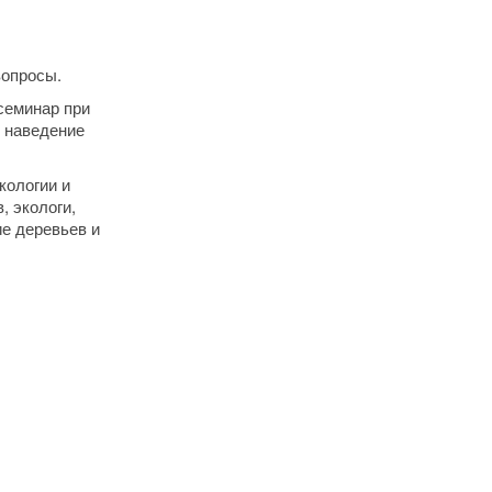
вопросы.
 семинар при
ь наведение
кологии и
, экологи,
ие деревьев и