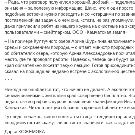
– Рада, что разговор получился хороший, добрый, – поделил
они меня – за полезную информацию. Шанс, что люди просто в
подобные встречи нужно проводить и со «старшими по званию
поставленной им задачи, о чем они, кстати, не раз упомянул
даже пригласили ребят из нашего кружка на очистные на экс
пользователями – скейтпарком, ООО «Камчатская земля».
– На примере Култучного озера Арина Шурыгина напоминает
среды и сохранением природы, – считает министр природных 
об обитателях озера, которую Арина Александровна прочитал
место, где те проводят работы. Надеюсь, теперь они будут р
края обязательно посетят такую лекцию. Готов присоединить
сказал на прошедшей недавно встрече с экологами-обществе
* * *
Никогда не ошибается тот, кто ничего не делает. А экологи 
своими знаниями с жителями края совершенно бесплатно. Вс
педагогов-географов с курсов повышения квалификации Инсти
Камчатки». Читала лекции об озере в краевой библиотеке и 
Тут ведь неважно, какого полета ты птица – гендиректор или 
«продвинутости» скажут лишь тяга к знаниям и, как следстви
Дарья КОЖЕМЯКА