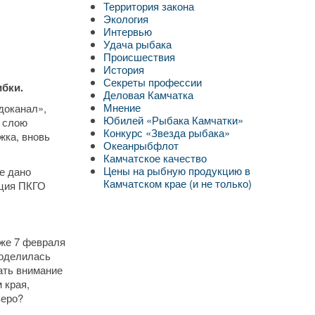
Территория закона
Экология
Интервью
Удача рыбака
Происшествия
История
Секреты профессии
ибки.
Деловая Камчатка
Мнение
доканал»,
Юбилей «Рыбака Камчатки»
у слою
Конкурс «Звезда рыбака»
жка, вновь
Океанрыбфлот
Камчатское качество
Цены на рыбную продукцию в
е дано
Камчатском крае (и не только)
ация ПКГО
уже 7 февраля
поделилась
ать внимание
 края,
зеро?