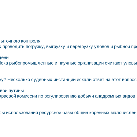
быточного контроля
проводить погрузку, выгрузку и перегрузку уловов и рыбной п
 цены
 Пока рыбопромышленные и научные организации считают уловы,
у? Несколько судебных инстанций искали ответ на этот вопрос. 
евой путины
краевой комиссии по регулированию добычи анадромных видов 
осы использования ресурсной базы общин коренных малочислен