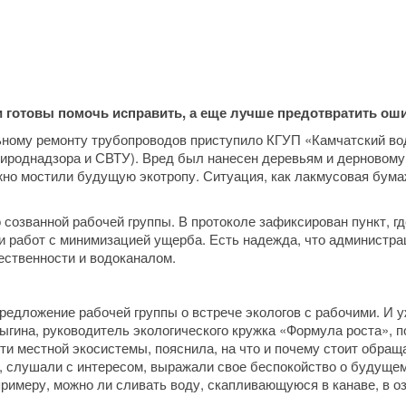
оги готовы помочь исправить, а еще лучше предотвратить ош
льному ремонту трубопроводов приступило КГУП «Камчатский во
природнадзора и СВТУ). Вред был нанесен деревьям и дерновом
ежно мостили будущую экотропу. Ситуация, как лакмусовая бума
 созванной рабочей группы. В протоколе зафиксирован пункт, гд
и работ с минимизацией ущерба. Есть надежда, что администр
ественности и водоканалом.
редложение рабочей группы о встрече экологов с рабочими. И 
ыгина, руководитель экологического кружка «Формула роста», 
ти местной экосистемы, пояснила, на что и почему стоит обращ
, слушали с интересом, выражали свое беспокойство о будущем
примеру, можно ли сливать воду, скапливающуюся в канаве, в о