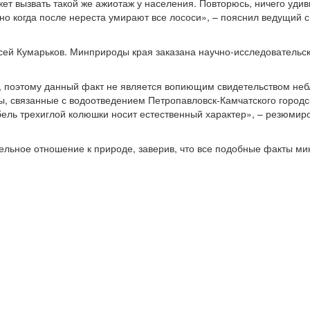
ет вызвать такой же ажиотаж у населения. Повторюсь, ничего удив
но когда после нереста умирают все лососи», – пояснил ведущий 
сей Кумарьков. Минприроды края заказана научно-исследовательск
т, поэтому данный факт не является вопиющим свидетельством не
сы, связанные с водоотведением Петропавловск-Камчатского городск
ибель трехиглой колюшки носит естественный характер», – резюмир
ельное отношение к природе, заверив, что все подобные факты ми