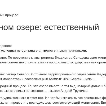
ный процесс
ном озере: естественный
й колюшки не связана с антропогенными причинами.
ане. По поручению главы региона Владимира Солодова врио мини
рьков совместно с коллегами из профильных государственных орга
 инспектор Северо-Восточного территориального управления Феде
ист лаборатории лососевых рыб КамчатНИРО Сергей Шубкин.
родный процесс. То, что озеро имеет не тот вид, который должен б
люшки это никак не связано», – сказал Андрей Трухачев.
го удивительного в этом нет. Но чтобы исключить все возможные ф
кажется, провести в последующем соответствующий мониторинг. Вп