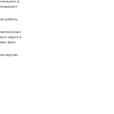
ительного в
специалист
ая работа,
благополучия
ого округа в
овал врио
нистерство