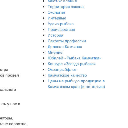
Кают-компания
Территория закона
Экология
Интервью
Удача рыбака
Происшествия
История
Секреты профессии
Деловая Камчатка
Мнение
Юбилей «Рыбака Камчатки»
Конкурс «Звезда рыбака»
Океанрыбфлот
стра
Камчатское качество
нов провел
Цены на рыбную продукцию в
Камчатском крае (и не только)
рального
ыть у нас в
акторы,
олне вероятно,