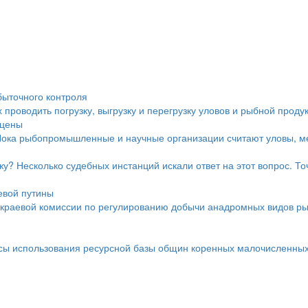
быточного контроля
проводить погрузку, выгрузку и перегрузку уловов и рыбной проду
 цены
Пока рыбопромышленные и научные организации считают уловы, ме
у? Несколько судебных инстанций искали ответ на этот вопрос. Точ
евой путины
краевой комиссии по регулированию добычи анадромных видов ры
осы использования ресурсной базы общин коренных малочисленных