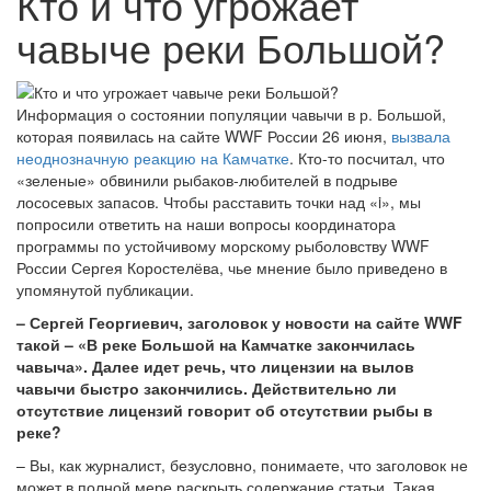
Кто и что угрожает
чавыче реки Большой?
Информация о состоянии популяции чавычи в р. Большой,
которая появилась на сайте WWF России 26 июня,
вызвала
неоднозначную реакцию на Камчатке
. Кто-то посчитал, что
«зеленые» обвинили рыбаков-любителей в подрыве
лососевых запасов. Чтобы расставить точки над «i», мы
попросили ответить на наши вопросы координатора
программы по устойчивому морскому рыболовству WWF
России Сергея Коростелёва, чье мнение было приведено в
упомянутой публикации.
– Сергей Георгиевич, заголовок у новости на сайте WWF
такой – «В реке Большой на Камчатке закончилась
чавыча». Далее идет речь, что лицензии на вылов
чавычи быстро закончились. Действительно ли
отсутствие лицензий говорит об отсутствии рыбы в
реке?
– Вы, как журналист, безусловно, понимаете, что заголовок не
может в полной мере раскрыть содержание статьи. Такая