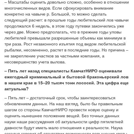
– Масштабы оценить довольно сложно, особенно в отношении
многочисленных видов. Если сфокусировать внимание
конкретно на чавыче р. Большой, то можно сделать
следующий расчет: в прошлые годы любительский лов чавычи
продолжался 6 недель, в этом году путевки закончились уже
через две. Можно предполагать, что в прежние годы уловы
любителей превышали разрешенные объемы как минимум в
три раза. Рост незаконного изъятия под видом любительской
рыбалки, несомненно, растет в последние годы. Но причина –
не закрепление участков за частными компания, а
несовершенство учета вылова.
– Пять лет назад специалисты КамчатНИРО оценивали
ежегодный криминальный и бытовой браконьерский лов
в нашем крае в 15–20 тысяч тонн лососей. Эта цифра еще
актуальна?
– Пять лет – достаточный срок, чтобы заинтересоваться
обновлением данных. На наш взгляд, было бы правильным
шагом со стороны КамчатНИРО провести новую оценку и
оценить нынешнее положение вещей. Без точных данных
науки наши рассуждения об актуальности цифр пятилетней
давности будут иметь мало отношения к реальности. Наука
сегодня говорит об отсутствии возможности повышения квоты