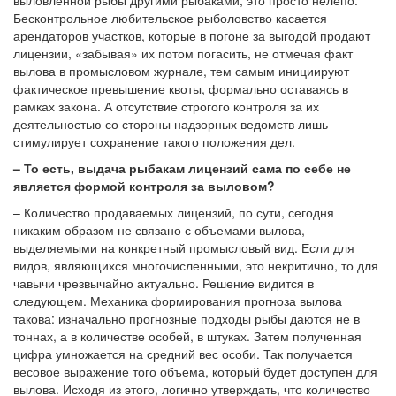
выловленной рыбы другими рыбаками, это просто нелепо.
Бесконтрольное любительское рыболовство касается
арендаторов участков, которые в погоне за выгодой продают
лицензии, «забывая» их потом погасить, не отмечая факт
вылова в промысловом журнале, тем самым инициируют
фактическое превышение квоты, формально оставаясь в
рамках закона. А отсутствие строгого контроля за их
деятельностью со стороны надзорных ведомств лишь
стимулирует сохранение такого положения дел.
– То есть, выдача рыбакам лицензий сама по себе не
является формой контроля за выловом?
– Количество продаваемых лицензий, по сути, сегодня
никаким образом не связано с объемами вылова,
выделяемыми на конкретный промысловый вид. Если для
видов, являющихся многочисленными, это некритично, то для
чавычи чрезвычайно актуально. Решение видится в
следующем. Механика формирования прогноза вылова
такова: изначально прогнозные подходы рыбы даются не в
тоннах, а в количестве особей, в штуках. Затем полученная
цифра умножается на средний вес особи. Так получается
весовое выражение того объема, который будет доступен для
вылова. Исходя из этого, логично утверждать, что количество