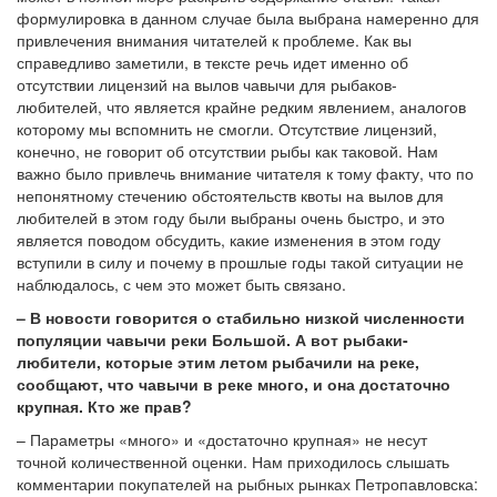
формулировка в данном случае была выбрана намеренно для
привлечения внимания читателей к проблеме. Как вы
справедливо заметили, в тексте речь идет именно об
отсутствии лицензий на вылов чавычи для рыбаков-
любителей, что является крайне редким явлением, аналогов
которому мы вспомнить не смогли. Отсутствие лицензий,
конечно, не говорит об отсутствии рыбы как таковой. Нам
важно было привлечь внимание читателя к тому факту, что по
непонятному стечению обстоятельств квоты на вылов для
любителей в этом году были выбраны очень быстро, и это
является поводом обсудить, какие изменения в этом году
вступили в силу и почему в прошлые годы такой ситуации не
наблюдалось, с чем это может быть связано.
– В новости говорится о стабильно низкой численности
популяции чавычи реки Большой. А вот рыбаки-
любители, которые этим летом рыбачили на реке,
сообщают, что чавычи в реке много, и она достаточно
крупная. Кто же прав?
– Параметры «много» и «достаточно крупная» не несут
точной количественной оценки. Нам приходилось слышать
комментарии покупателей на рыбных рынках Петропавловска: