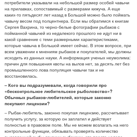
потребители указывали на небольшой размер особей чавычи
на прилавках, сопоставимый с размерами кижуча. А еще
каких-то пятьдесят лет назад в Большой можно было поймать
чавычу весом под полцентнера. Если мы обратимся к книгам
Сергея Вахрина, то черно-белые фотографии рыбаков с
пойманной чавычей из недалекого прошлого не идут ни в
какой сравнение с теми размерными характеристиками,
которые чавыча в Большой имеет сейчас. В этом вопросе, при
всем уважении к мнениям рыбаков и покупателей, мы должны
исходить из данных науки. А информация ученых неумолима:
причин для повышения квоты на вылов нет, за десять лет без
промышленного лова популяция чавычи так и не
восстановилась.
– Кого вы подразумевали, когда говорили про
«бесконтрольное любительское рыболовство»?
Обычных рыбаков-любителей, которые законно
покупают лицензии?
– Рыбак-любитель, законно покупая лицензию, рассчитывает
получить услугу, за которую он заплатил и действует
полностью в правовом поле. Мы не можем возлагать на него
контрольные функции, обязывать проверять количество