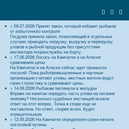
>
09.07.2026
Принят закон, который избавит рыбаков
от избыточного контроля
Госдума приняла закон, позволяющий в отдельных
случаях проводить погрузку, выгрузку и перегрузку
уловов и рыбной продукции без присутствия
инспектора погранслужбы на борту.
>
17.06.2026
Лосось на Камчатке и на Аляске:
сравниваем цены
На Камчатке и на Аляске сейчас идет промысел
лососей. Пока рыбопромышленные и научные
организации считают уловы, местные жители ведут
свою статистику и сравнивают цены.
>
14.06.2026
Рыбакам заглянули в желудки
Вправе ли капитан передать часть улова на питание
экипажу? Несколько судебных инстанций искали
ответ на этот вопрос. Точка в споре еще не
поставлена. Но ответ, скорее всего, будет
отрицательным.
>
12.05.2026
На Камчатке определили сроки начала
лососевой путины