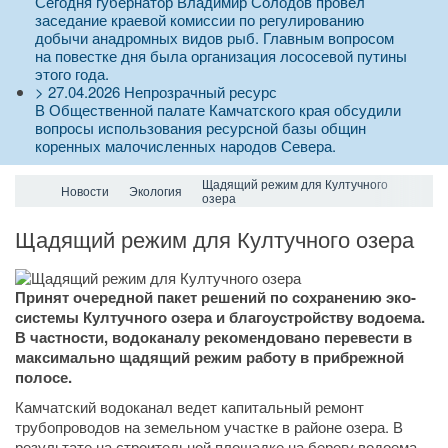
Сегодня губернатор Владимир Солодов провел
заседание краевой комиссии по регулированию
добычи анадромных видов рыб. Главным вопросом
на повестке дня была организация лососевой путины
этого года.
>
27.04.2026
Непрозрачный ресурс
В Общественной палате Камчатского края обсудили
вопросы использования ресурсной базы общин
коренных малочисленных народов Севера.
Щадящий режим для Култучного
Новости
Экология
озера
Щадящий режим для Култучного озера
Принят очередной пакет решений по сохранению эко-
системы Култучного озера и благоустройству водоема.
В частности, водоканалу рекомендовано перевести в
максимально щадящий режим работу в прибрежной
полосе.
Камчатский водоканал ведет капитальный ремонт
трубопроводов на земельном участке в районе озера. В
результате на строительной площадке на берегу водоема