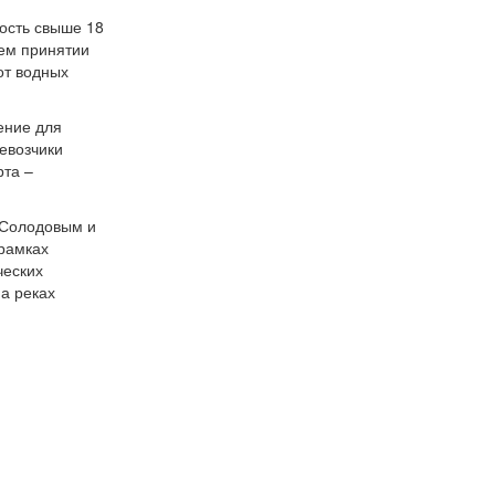
тость свыше 18
шем принятии
от водных
чение для
ревозчики
рта –
 Солодовым и
 рамках
ческих
на реках