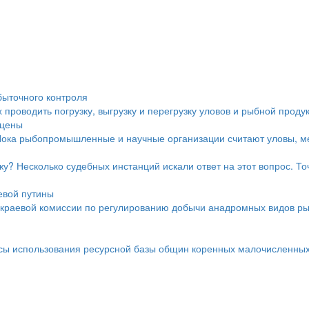
быточного контроля
проводить погрузку, выгрузку и перегрузку уловов и рыбной проду
 цены
Пока рыбопромышленные и научные организации считают уловы, ме
у? Несколько судебных инстанций искали ответ на этот вопрос. Точ
евой путины
краевой комиссии по регулированию добычи анадромных видов ры
осы использования ресурсной базы общин коренных малочисленных