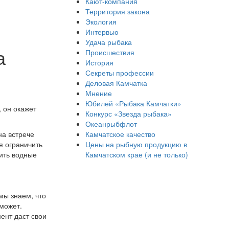
Кают-компания
Территория закона
Экология
Интервью
Удача рыбака
а
Происшествия
История
Секреты профессии
Деловая Камчатка
Мнение
Юбилей «Рыбака Камчатки»
 он окажет
Конкурс «Звезда рыбака»
Океанрыбфлот
Камчатское качество
на встрече
Цены на рыбную продукцию в
я ограничить
Камчатском крае (и не только)
ить водные
мы знаем, что
 может.
ент даст свои