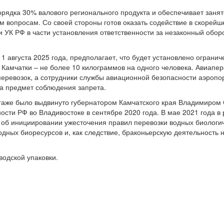
орядка 30% валового регионального продукта и обеспечивает заня
м вопросам. Со своей стороны готов оказать содействие в скорей
 УК РФ в части установления ответственности за незаконный обор
 1 августа 2025 года, предполагает, что будет установлено ограни
с Камчатки – не более 10 килограммов на одного человека. Авиапе
перевозок, а сотрудники службы авиационной безопасности аэропо
а предмет соблюдения запрета.
гаже было выдвинуто губернатором Камчатского края Владимиром
сти РФ во Владивостоке в сентябре 2020 года. В мае 2021 года в
 об инициировании ужесточения правил перевозки водных биологи
одных биоресурсов и, как следствие, браконьерскую деятельность 
водской упаковки.