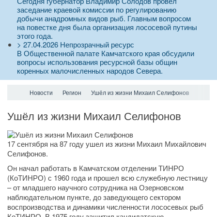
Сегодня губернатор Владимир Солодов провел
заседание краевой комиссии по регулированию
добычи анадромных видов рыб. Главным вопросом
на повестке дня была организация лососевой путины
этого года.
>
27.04.2026
Непрозрачный ресурс
В Общественной палате Камчатского края обсудили
вопросы использования ресурсной базы общин
коренных малочисленных народов Севера.
Новости
Регион
Ушёл из жизни Михаил Селифонов
Ушёл из жизни Михаил Селифонов
17 сентября на 87 году ушел из жизни Михаил Михайлович
Селифонов.
Он начал работать в Камчатском отделении ТИНРО
(КоТИНРО) с 1960 года и прошел всю служебную лестницу
– от младшего научного сотрудника на Озерновском
наблюдательном пункте, до заведующего сектором
воспроизводства и динамики численности лососевых рыб
КоТИНРО. В 1975 году защитил кандидатскую