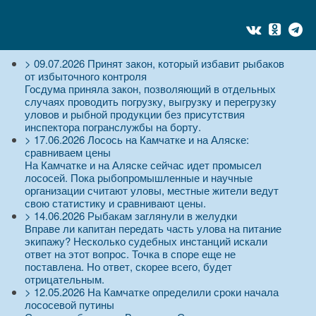
>
09.07.2026
Принят закон, который избавит рыбаков
от избыточного контроля
Госдума приняла закон, позволяющий в отдельных
случаях проводить погрузку, выгрузку и перегрузку
уловов и рыбной продукции без присутствия
инспектора погранслужбы на борту.
>
17.06.2026
Лосось на Камчатке и на Аляске:
сравниваем цены
На Камчатке и на Аляске сейчас идет промысел
лососей. Пока рыбопромышленные и научные
организации считают уловы, местные жители ведут
свою статистику и сравнивают цены.
>
14.06.2026
Рыбакам заглянули в желудки
Вправе ли капитан передать часть улова на питание
экипажу? Несколько судебных инстанций искали
ответ на этот вопрос. Точка в споре еще не
поставлена. Но ответ, скорее всего, будет
отрицательным.
>
12.05.2026
На Камчатке определили сроки начала
лососевой путины