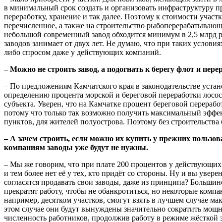
в минимальный срок создать и организовать инфраструктуру п
переработку, хранение и так далее. Поэтому к стоимости участк
перечисленное, а также на строительство рыбоперерабатывающе
небольшой современный завод обходится минимум в 2,5 млрд р
заводов занимает от двух лет. Не думаю, что при таких условия
либо спросом даже у действующих компаний.
– Можно не строить завод, а подогнать к берегу флот и пере
– По предложениям Камчатского края в законодательстве уста
определению процента морской и береговой переработки лосос
субъекта. Уверен, что на Камчатке процент береговой перерабо
потому что только так возможно получить максимальный эффе
пунктов, для жителей полуострова. Поэтому без строительства
– А зачем строить, если можно их купить у прежних пользов
компаниям заводы уже будут не нужны.
– Мы же говорим, что при плате 200 процентов у действующи
и тем более нет её у тех, кто придёт со стороны. Ну и вы уве
согласятся продавать свои заводы, даже из принципа? Большин
прекратят работу, чтобы не обанкротиться, но некоторые компа
например, десятком участков, смогут взять в лучшем случае мак
этом случае они будут вынуждены значительно сократить мощн
численность работников, продолжив работу в режиме жёсткой 