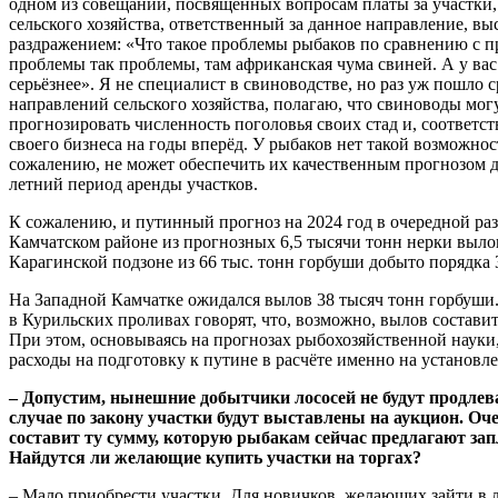
одном из совещаний, посвящённых вопросам платы за участки,
сельского хозяйства, ответственный за данное направление, в
раздражением: «Что такое проблемы рыбаков по сравнению с п
проблемы так проблемы, там африканская чума свиней. А у вас
серьёзнее». Я не специалист в свиноводстве, но раз уж пошло 
направлений сельского хозяйства, полагаю, что свиноводы мог
прогнозировать численность поголовья своих стад и, соответс
своего бизнеса на годы вперёд. У рыбаков нет такой возможнос
сожалению, не может обеспечить их качественным прогнозом да
летний период аренды участков.
К сожалению, и путинный прогноз на 2024 год в очередной раз
Камчатском районе из прогнозных 6,5 тысячи тонн нерки вылов
Карагинской подзоне из 66 тыс. тонн горбуши добыто порядка 
На Западной Камчатке ожидался вылов 38 тысяч тонн горбуши
в Курильских проливах говорят, что, возможно, вылов составит
При этом, основываясь на прогнозах рыбохозяйственной науки
расходы на подготовку к путине в расчёте именно на установл
– Допустим, нынешние добытчики лососей не будут продлев
случае по закону участки будут выставлены на аукцион. Оч
составит ту сумму, которую рыбакам сейчас предлагают зап
Найдутся ли желающие купить участки на торгах?
– Мало приобрести участки. Для новичков, желающих зайти в л