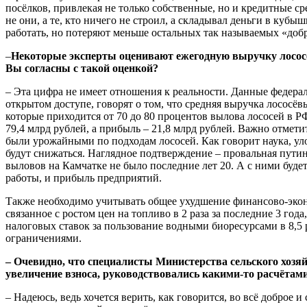
посёлков, привлекая не только собственные, но и кредитные ср
не они, а те, кто ничего не строил, а складывал деньги в кубы
работать, но потеряют меньше остальных так называемых «доб
–
Некоторые эксперты оценивают ежегодную выручку лососё
Вы согласны с такой оценкой?
– Эта цифра не имеет отношения к реальности. Данные федерал
открытом доступе, говорят о том, что средняя выручка лососё
которые приходится от 70 до 80 процентов вылова лососей в РФ
79,4 млрд рублей, а прибыль – 21,8 млрд рублей. Важно отметит
были урожайными по подходам лососей. Как говорит наука, у
будут снижаться. Наглядное подтверждение – провальная путин
выловов на Камчатке не было последние лет 20. А с ними буде
работы, и прибыль предприятий.
Также необходимо учитывать общее ухудшение финансово-экон
связанное с ростом цен на топливо в 2 раза за последние 3 год
налоговых ставок за пользование водными биоресурсами в 8,5
ограничениями.
– Очевидно, что специалисты Министерства сельского хозя
увеличение взноса, руководствовались какими-то расчётами
– Надеюсь, ведь хочется верить, как говорится, во всё доброе и