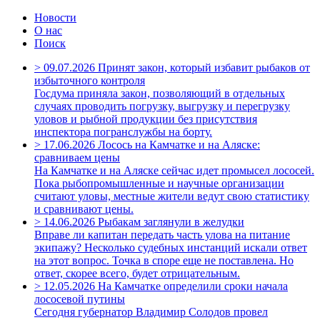
Новости
О нас
Поиск
>
09.07.2026
Принят закон, который избавит рыбаков от
избыточного контроля
Госдума приняла закон, позволяющий в отдельных
случаях проводить погрузку, выгрузку и перегрузку
уловов и рыбной продукции без присутствия
инспектора погранслужбы на борту.
>
17.06.2026
Лосось на Камчатке и на Аляске:
сравниваем цены
На Камчатке и на Аляске сейчас идет промысел лососей.
Пока рыбопромышленные и научные организации
считают уловы, местные жители ведут свою статистику
и сравнивают цены.
>
14.06.2026
Рыбакам заглянули в желудки
Вправе ли капитан передать часть улова на питание
экипажу? Несколько судебных инстанций искали ответ
на этот вопрос. Точка в споре еще не поставлена. Но
ответ, скорее всего, будет отрицательным.
>
12.05.2026
На Камчатке определили сроки начала
лососевой путины
Сегодня губернатор Владимир Солодов провел