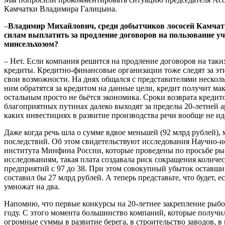
Камчатки Владимира Галицына.
–
Владимир Михайлович, среди добытчиков лососей Камчат
силам выплатить за продление договоров на пользование у
минсельхозом?
– Нет. Если компания решится на продление договоров на таких
кредиты. Кредитно-финансовые организации тоже следят за э
свои возможности. На днях общался с представителями нескольк
ним обратятся за кредитом на данные цели, кредит получит ма
остальным просто не бьётся экономика. Сроки возврата кредит
благоприятных путинах далеко выходят за пределы 20-летней а
каких инвестициях в развитие производства речи вообще не ид
Даже когда речь шла о сумме вдвое меньшей (92 млрд рублей)
последствий. Об этом свидетельствуют исследования Научно-и
института Минфина России, которые проведены по просьбе ры
исследованиям, такая плата создавала риск сокращения количе
предприятий с 97 до 38. При этом совокупный убыток оставши
составил бы 27 млрд рублей. А теперь представьте, что будет, 
умножат на два.
Напомню, что первые конкурсы на 20-летнее закрепление рыбо
году. С этого момента большинство компаний, которые получи
огромные суммы в развитие берега, в строительство заводов, 