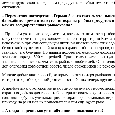
демонтируют свои заводы, чем продадут за копейки тем, кто вс
ситуацией.
– Перечисляя последствия, Герман Зверев сказал, что ныне
ближайшее время откажутся от охраны рыбных ресурсов и э
как же государственная рыбоохрана?
– При всём уважении к ведомствам, которые занимаются рыбоох
могут обеспечить защиту водоёмов на всей территории Камчат
невозможно при существующей штатной численности этих ведо
бизнес внёс существенный вклад в охрану рыбных ресурсов, пон
зависело, его будущее. По нашим подсчётам, ежегодно лососё
эти цели порядка 500 млн рублей. Яркий тому пример – ситуац
значительное число камчатских рыбаков-любителей. Они точно 
лет, благодаря совместной работе, число браконьеров на реке с
Многие добытчики лососей, которым грозит потеря рыболовных 
интерес и к рыбоохранной деятельности. У них теперь другие з
А арифметика, о которой не знают либо не думают нормотворцы
охраны водоёмов для того, чтобы стерилизовать реку от лосося,
года для горбуши, учитывая цикл возврата, для остальных видов 
приходу на реки новых пользователей там ещё будет рыба.
– А когда на реки смогут прийти новые пользователи?