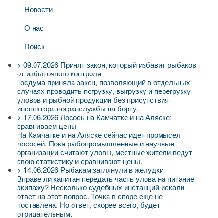
Новости
О нас
Поиск
>
09.07.2026
Принят закон, который избавит рыбаков
от избыточного контроля
Госдума приняла закон, позволяющий в отдельных
случаях проводить погрузку, выгрузку и перегрузку
уловов и рыбной продукции без присутствия
инспектора погранслужбы на борту.
>
17.06.2026
Лосось на Камчатке и на Аляске:
сравниваем цены
На Камчатке и на Аляске сейчас идет промысел
лососей. Пока рыбопромышленные и научные
организации считают уловы, местные жители ведут
свою статистику и сравнивают цены.
>
14.06.2026
Рыбакам заглянули в желудки
Вправе ли капитан передать часть улова на питание
экипажу? Несколько судебных инстанций искали
ответ на этот вопрос. Точка в споре еще не
поставлена. Но ответ, скорее всего, будет
отрицательным.