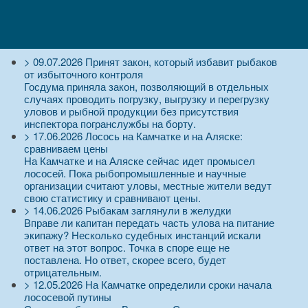
>
09.07.2026
Принят закон, который избавит рыбаков
от избыточного контроля
Госдума приняла закон, позволяющий в отдельных
случаях проводить погрузку, выгрузку и перегрузку
уловов и рыбной продукции без присутствия
инспектора погранслужбы на борту.
>
17.06.2026
Лосось на Камчатке и на Аляске:
сравниваем цены
На Камчатке и на Аляске сейчас идет промысел
лососей. Пока рыбопромышленные и научные
организации считают уловы, местные жители ведут
свою статистику и сравнивают цены.
>
14.06.2026
Рыбакам заглянули в желудки
Вправе ли капитан передать часть улова на питание
экипажу? Несколько судебных инстанций искали
ответ на этот вопрос. Точка в споре еще не
поставлена. Но ответ, скорее всего, будет
отрицательным.
>
12.05.2026
На Камчатке определили сроки начала
лососевой путины