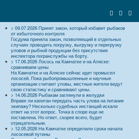
>
09.07.2026
Принят закон, который избавит рыбаков
от избыточного контроля
Госдума приняла закон, позволяющий в отдельных
случаях проводить погрузку, выгрузку и перегрузку
уловов и рыбной продукции без присутствия
инспектора погранслужбы на борту.
>
17.06.2026
Лосось на Камчатке и на Аляске:
сравниваем цены
На Камчатке и на Аляске сейчас идет промысел
лососей. Пока рыбопромышленные и научные
организации считают уловы, местные жители ведут
свою статистику и сравнивают цены.
>
14.06.2026
Рыбакам заглянули в желудки
Вправе ли капитан передать часть улова на питание
экипажу? Несколько судебных инстанций искали
ответ на этот вопрос. Точка в споре еще не
поставлена. Но ответ, скорее всего, будет
отрицательным.
>
12.05.2026
На Камчатке определили сроки начала
лососевой путины