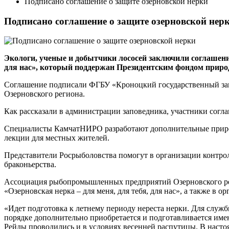
Подписано соглашение о защите озерновской нерки
Подписано соглашение о защите озерновской нер
Экологи, ученые и добытчики лососей заключили соглашение 
для нас», который поддержан Президентским фондом приро
Соглашение подписали ФГБУ «Кроноцкий государственный за
Озерновского региона.
Как рассказали в администрации заповедника, участники согла
Специалисты КамчатНИРО разработают дополнительные природ
лекции для местных жителей.
Представители Росрыболовства помогут в организации контрол
браконьерства.
Ассоциация рыбопромышленных предприятий Озерновского реги
«Озерновская нерка – для меня, для тебя, для нас», а также в
«Идет подготовка к летнему периоду нереста нерки. Для служ
порядке дополнительно приобретается и подготавливается им
Рейды проводились и в условиях весенней распутицы. В насто