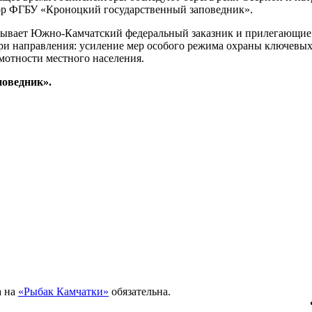
тор ФГБУ «Кроноцкий государственный заповедник».
хватывает Южно-Камчатский федеральный заказник и прилегающи
три направления: усиление мер особого режима охраны ключевы
мотности местного населения.
поведник».
а на
«Рыбак Камчатки»
обязательна.