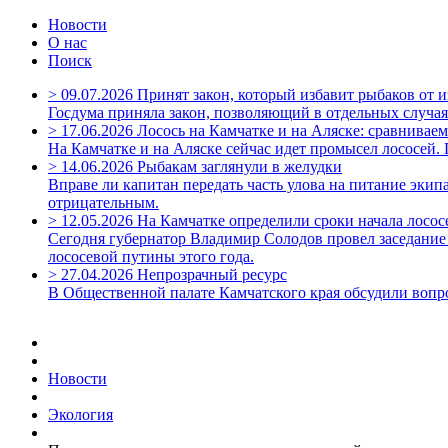
Новости
О нас
Поиск
>
09.07.2026
Принят закон, который избавит рыбаков от 
Госдума приняла закон, позволяющий в отдельных случая
>
17.06.2026
Лосось на Камчатке и на Аляске: сравнивае
На Камчатке и на Аляске сейчас идет промысел лососей
>
14.06.2026
Рыбакам заглянули в желудки
Вправе ли капитан передать часть улова на питание экипа
отрицательным.
>
12.05.2026
На Камчатке определили сроки начала лосо
Сегодня губернатор Владимир Солодов провел заседание
лососевой путины этого года.
>
27.04.2026
Непрозрачный ресурс
В Общественной палате Камчатского края обсудили вопр
Новости
Экология