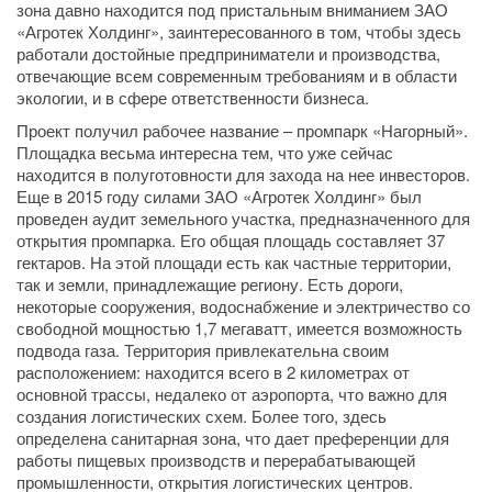
зона давно находится под пристальным вниманием ЗАО
«Агротек Холдинг», заинтересованного в том, чтобы здесь
работали достойные предприниматели и производства,
отвечающие всем современным требованиям и в области
экологии, и в сфере ответственности бизнеса.
Проект получил рабочее название – промпарк «Нагорный».
Площадка весьма интересна тем, что уже сейчас
находится в полуготовности для захода на нее инвесторов.
Еще в 2015 году силами ЗАО «Агротек Холдинг» был
проведен аудит земельного участка, предназначенного для
открытия промпарка. Его общая площадь составляет 37
гектаров. На этой площади есть как частные территории,
так и земли, принадлежащие региону. Есть дороги,
некоторые сооружения, водоснабжение и электричество со
свободной мощностью 1,7 мегаватт, имеется возможность
подвода газа. Территория привлекательна своим
расположением: находится всего в 2 километрах от
основной трассы, недалеко от аэропорта, что важно для
создания логистических схем. Более того, здесь
определена санитарная зона, что дает преференции для
работы пищевых производств и перерабатывающей
промышленности, открытия логистических центров.