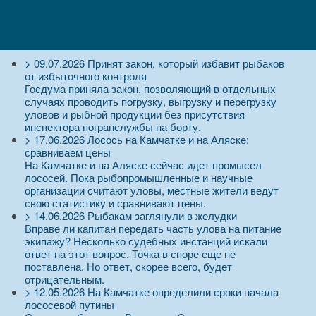
>
09.07.2026
Принят закон, который избавит рыбаков
от избыточного контроля
Госдума приняла закон, позволяющий в отдельных
случаях проводить погрузку, выгрузку и перегрузку
уловов и рыбной продукции без присутствия
инспектора погранслужбы на борту.
>
17.06.2026
Лосось на Камчатке и на Аляске:
сравниваем цены
На Камчатке и на Аляске сейчас идет промысел
лососей. Пока рыбопромышленные и научные
организации считают уловы, местные жители ведут
свою статистику и сравнивают цены.
>
14.06.2026
Рыбакам заглянули в желудки
Вправе ли капитан передать часть улова на питание
экипажу? Несколько судебных инстанций искали
ответ на этот вопрос. Точка в споре еще не
поставлена. Но ответ, скорее всего, будет
отрицательным.
>
12.05.2026
На Камчатке определили сроки начала
лососевой путины