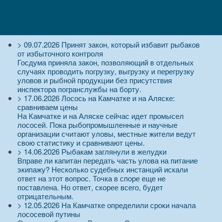
>
09.07.2026
Принят закон, который избавит рыбаков
от избыточного контроля
Госдума приняла закон, позволяющий в отдельных
случаях проводить погрузку, выгрузку и перегрузку
уловов и рыбной продукции без присутствия
инспектора погранслужбы на борту.
>
17.06.2026
Лосось на Камчатке и на Аляске:
сравниваем цены
На Камчатке и на Аляске сейчас идет промысел
лососей. Пока рыбопромышленные и научные
организации считают уловы, местные жители ведут
свою статистику и сравнивают цены.
>
14.06.2026
Рыбакам заглянули в желудки
Вправе ли капитан передать часть улова на питание
экипажу? Несколько судебных инстанций искали
ответ на этот вопрос. Точка в споре еще не
поставлена. Но ответ, скорее всего, будет
отрицательным.
>
12.05.2026
На Камчатке определили сроки начала
лососевой путины