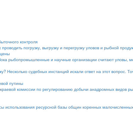
быточного контроля
проводить погрузку, выгрузку и перегрузку уловов и рыбной проду
 цены
Пока рыбопромышленные и научные организации считают уловы, ме
у? Несколько судебных инстанций искали ответ на этот вопрос. Точ
евой путины
краевой комиссии по регулированию добычи анадромных видов ры
осы использования ресурсной базы общин коренных малочисленных