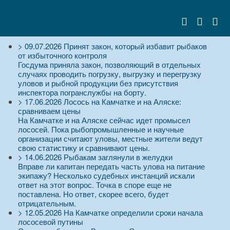
>
09.07.2026
Принят закон, который избавит рыбаков
от избыточного контроля
Госдума приняла закон, позволяющий в отдельных
случаях проводить погрузку, выгрузку и перегрузку
уловов и рыбной продукции без присутствия
инспектора погранслужбы на борту.
>
17.06.2026
Лосось на Камчатке и на Аляске:
сравниваем цены
На Камчатке и на Аляске сейчас идет промысел
лососей. Пока рыбопромышленные и научные
организации считают уловы, местные жители ведут
свою статистику и сравнивают цены.
>
14.06.2026
Рыбакам заглянули в желудки
Вправе ли капитан передать часть улова на питание
экипажу? Несколько судебных инстанций искали
ответ на этот вопрос. Точка в споре еще не
поставлена. Но ответ, скорее всего, будет
отрицательным.
>
12.05.2026
На Камчатке определили сроки начала
лососевой путины