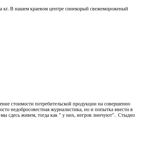
 за кг. В нашем краевом центре синекорый свежемороженый
внение стоимости потребительской продукции на совершенно
осто недобросовестная журналистика, но и попытка ввести в
мы сдесь живем, тогда как " у них, негров линчуют". Стыдно