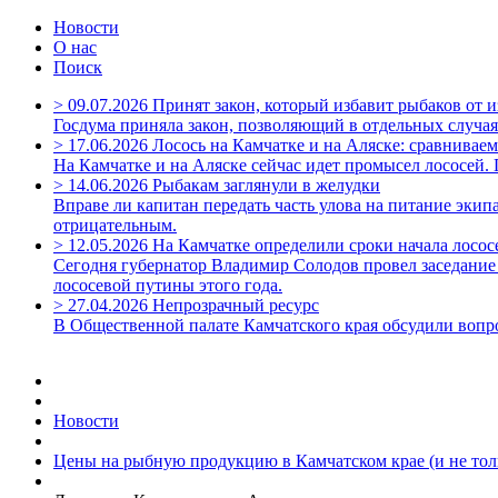
Новости
О нас
Поиск
>
09.07.2026
Принят закон, который избавит рыбаков от 
Госдума приняла закон, позволяющий в отдельных случая
>
17.06.2026
Лосось на Камчатке и на Аляске: сравнивае
На Камчатке и на Аляске сейчас идет промысел лососей
>
14.06.2026
Рыбакам заглянули в желудки
Вправе ли капитан передать часть улова на питание экипа
отрицательным.
>
12.05.2026
На Камчатке определили сроки начала лосо
Сегодня губернатор Владимир Солодов провел заседание
лососевой путины этого года.
>
27.04.2026
Непрозрачный ресурс
В Общественной палате Камчатского края обсудили вопр
Новости
Цены на рыбную продукцию в Камчатском крае (и не тол