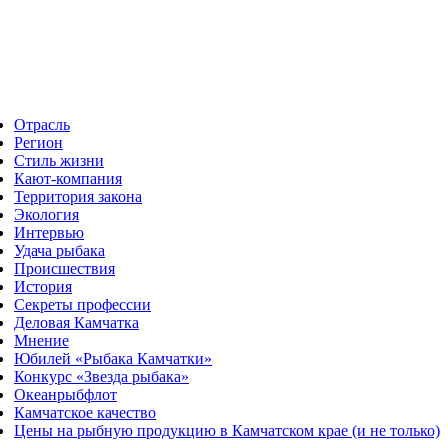
Отрасль
Регион
Стиль жизни
Кают-компания
Территория закона
Экология
Интервью
Удача рыбака
Происшествия
История
Секреты профессии
Деловая Камчатка
Мнение
Юбилей «Рыбака Камчатки»
Конкурс «Звезда рыбака»
Океанрыбфлот
Камчатское качество
Цены на рыбную продукцию в Камчатском крае (и не только)