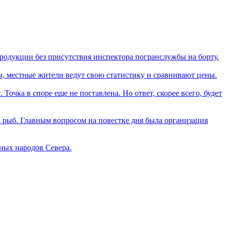
продукции без присутствия инспектора погранслужбы на борту.
, местные жители ведут свою статистику и сравнивают цены.
Точка в споре еще не поставлена. Но ответ, скорее всего, будет
рыб. Главным вопросом на повестке дня была организация
ных народов Севера.