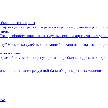
избыточного контроля
х проводить погрузку, выгрузку и перегрузку уловов и рыбной 
м цены
. Пока рыбопромышленные и научные организации считают уловы
жу? Несколько судебных инстанций искали ответ на этот вопрос. 
севой путины
 краевой комиссии по регулированию добычи анадромных видов 
осы использования ресурсной базы общин коренных малочислен
ько)