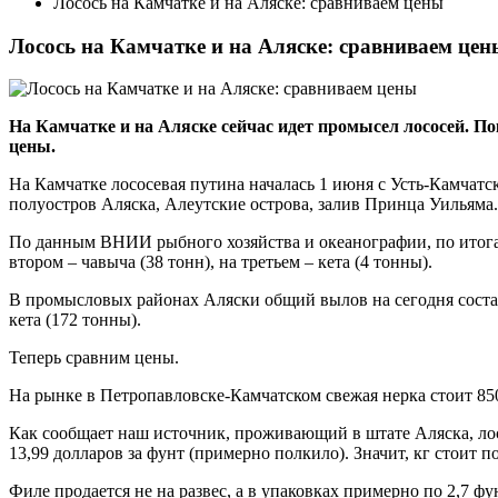
Лосось на Камчатке и на Аляске: сравниваем цены
Лосось на Камчатке и на Аляске: сравниваем цен
На Камчатке и на Аляске сейчас идет промысел лососей. 
цены.
На Камчатке лососевая путина началась 1 июня с Усть-Камчатс
полуостров Аляска, Алеутские острова, залив Принца Уильяма.
По данным ВНИИ рыбного хозяйства и океанографии, по итогам 
втором – чавыча (38 тонн), на третьем – кета (4 тонны).
В промысловых районах Аляски общий вылов на сегодня составля
кета (172 тонны).
Теперь сравним цены.
На рынке в Петропавловске-Камчатском свежая нерка стоит 850
Как сообщает наш источник, проживающий в штате Аляска, лос
13,99 долларов за фунт (примерно полкило). Значит, кг стоит п
Филе продается не на развес, а в упаковках примерно по 2,7 фу