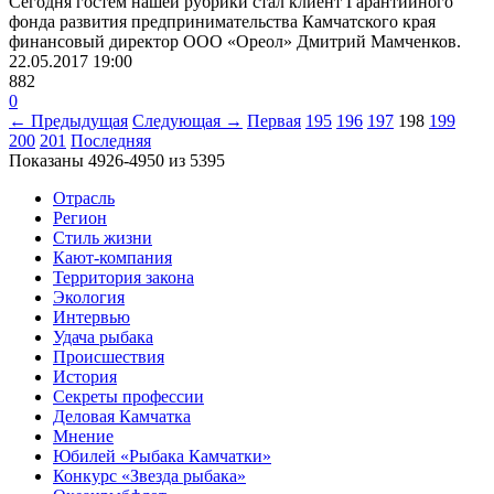
Сегодня гостем нашей рубрики стал клиент Гарантийного
фонда развития предпринимательства Камчатского края
финансовый директор ООО «Ореол» Дмитрий Мамченков.
22.05.2017
19:00
882
0
← Предыдущая
Следующая →
Первая
195
196
197
198
199
200
201
Последняя
Показаны 4926-4950 из 5395
Отрасль
Регион
Стиль жизни
Кают-компания
Территория закона
Экология
Интервью
Удача рыбака
Происшествия
История
Секреты профессии
Деловая Камчатка
Мнение
Юбилей «Рыбака Камчатки»
Конкурс «Звезда рыбака»