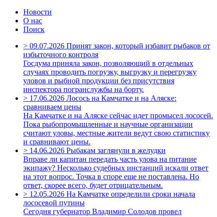
Новости
О нас
Поиск
>
09.07.2026
Принят закон, который избавит рыбаков от
избыточного контроля
Госдума приняла закон, позволяющий в отдельных
случаях проводить погрузку, выгрузку и перегрузку
уловов и рыбной продукции без присутствия
инспектора погранслужбы на борту.
>
17.06.2026
Лосось на Камчатке и на Аляске:
сравниваем цены
На Камчатке и на Аляске сейчас идет промысел лососей.
Пока рыбопромышленные и научные организации
считают уловы, местные жители ведут свою статистику
и сравнивают цены.
>
14.06.2026
Рыбакам заглянули в желудки
Вправе ли капитан передать часть улова на питание
экипажу? Несколько судебных инстанций искали ответ
на этот вопрос. Точка в споре еще не поставлена. Но
ответ, скорее всего, будет отрицательным.
>
12.05.2026
На Камчатке определили сроки начала
лососевой путины
Сегодня губернатор Владимир Солодов провел