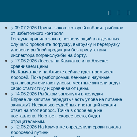
>
09.07.2026
Принят закон, который избавит рыбаков
от избыточного контроля
Госдума приняла закон, позволяющий в отдельных
случаях проводить погрузку, выгрузку и перегрузку
уловов и рыбной продукции без присутствия
инспектора погранслужбы на борту.
>
17.06.2026
Лосось на Камчатке и на Аляске:
сравниваем цены
На Камчатке и на Аляске сейчас идет промысел
лососей. Пока рыбопромышленные и научные
организации считают уловы, местные жители ведут
свою статистику и сравнивают цены.
>
14.06.2026
Рыбакам заглянули в желудки
Вправе ли капитан передать часть улова на питание
экипажу? Несколько судебных инстанций искали
ответ на этот вопрос. Точка в споре еще не
поставлена. Но ответ, скорее всего, будет
отрицательным.
>
12.05.2026
На Камчатке определили сроки начала
лососевой путины