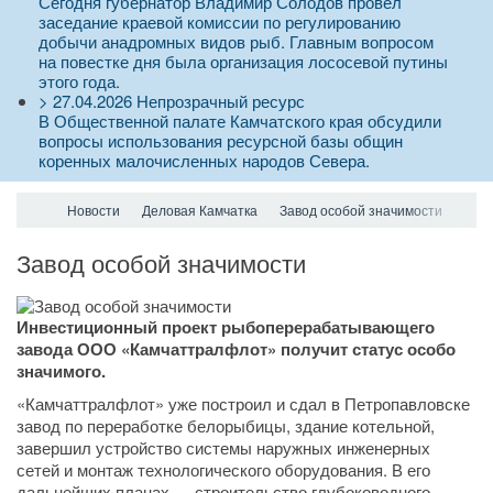
Сегодня губернатор Владимир Солодов провел
заседание краевой комиссии по регулированию
добычи анадромных видов рыб. Главным вопросом
на повестке дня была организация лососевой путины
этого года.
>
27.04.2026
Непрозрачный ресурс
В Общественной палате Камчатского края обсудили
вопросы использования ресурсной базы общин
коренных малочисленных народов Севера.
Новости
Деловая Камчатка
Завод особой значимости
Завод особой значимости
Инвестиционный проект рыбоперерабатывающего
завода ООО «Камчаттралфлот» получит статус особо
значимого.
«Камчаттралфлот» уже построил и сдал в Петропавловске
завод по переработке белорыбицы, здание котельной,
завершил устройство системы наружных инженерных
сетей и монтаж технологического оборудования. В его
дальнейших планах — строительство глубоководного