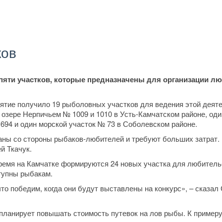
ков
яти участков, которые предназначены для организации л
иятие получило 19 рыболовных участков для ведения этой деят
 озере Нерпичьем № 1009 и 1010 в Усть-Камчатском районе, оди
694 и один морской участок № 73 в Соболевском районе.
аны со стороны рыбаков-любителей и требуют больших затрат.
й Ткачук.
время на Камчатке формируются 24 новых участка для любитель
тупны рыбакам.
что победим, когда они будут выставлены на конкурс», – сказал
 планирует повышать стоимость путевок на лов рыбы. К примеру