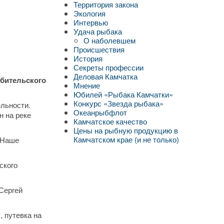
Территория закона
Экология
Интервью
Удача рыбака
О наболевшем
Происшествия
История
Секреты профессии
Деловая Камчатка
юбительского
Мнение
Юбилей «Рыбака Камчатки»
Конкурс «Звезда рыбака»
ельности.
Океанрыбфлот
н на реке
Камчатское качество
Цены на рыбную продукцию в
Камчатском крае (и не только)
 Наше
ского
 Сергей
, путевка на