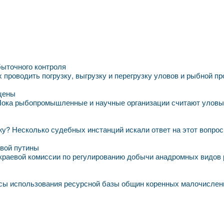
быточного контроля
проводить погрузку, выгрузку и перегрузку уловов и рыбной п
 цены
 Пока рыбопромышленные и научные организации считают уловы,
у? Несколько судебных инстанций искали ответ на этот вопрос. 
евой путины
краевой комиссии по регулированию добычи анадромных видов 
осы использования ресурсной базы общин коренных малочислен