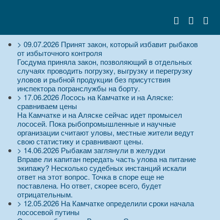
>
09.07.2026
Принят закон, который избавит рыбаков
от избыточного контроля
Госдума приняла закон, позволяющий в отдельных
случаях проводить погрузку, выгрузку и перегрузку
уловов и рыбной продукции без присутствия
инспектора погранслужбы на борту.
>
17.06.2026
Лосось на Камчатке и на Аляске:
сравниваем цены
На Камчатке и на Аляске сейчас идет промысел
лососей. Пока рыбопромышленные и научные
организации считают уловы, местные жители ведут
свою статистику и сравнивают цены.
>
14.06.2026
Рыбакам заглянули в желудки
Вправе ли капитан передать часть улова на питание
экипажу? Несколько судебных инстанций искали
ответ на этот вопрос. Точка в споре еще не
поставлена. Но ответ, скорее всего, будет
отрицательным.
>
12.05.2026
На Камчатке определили сроки начала
лососевой путины