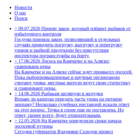
Новости
О нас
Поиск
>
09.07.2026
Принят закон, который избавит рыбаков от
избыточного контроля
Госдума приняла закон, позволяющий в отдельных
случаях проводить погрузку, выгрузку и перегрузку
уловов и рыбной продукции без присутствия
инспектора погранслужбы на борту.
>
17.06.2026
Лосось на Камчатке и на Аляске:
сравниваем цены
На Камчатке и на Аляске сейчас идет промысел лососей.
Пока рыбопромышленные и научные организации
считают уловы, местные жители ведут свою статистику
и сравнивают цены.
>
14.06.2026
Рыбакам заглянули в желудки
Вправе ли капитан передать часть улова на питание
экипажу? Несколько судебных инстанций искали ответ
на этот вопрос. Точка в споре еще не поставлена. Но
ответ, скорее всего, будет отрицательным.
>
12.05.2026
На Камчатке определили сроки начала
лососевой путины
Сегодня губернатор Владимир Солодов провел