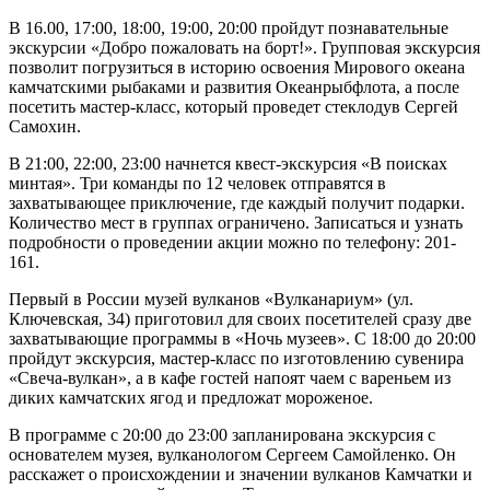
В 16.00, 17:00, 18:00, 19:00, 20:00 пройдут познавательные
экскурсии «Добро пожаловать на борт!». Групповая экскурсия
позволит погрузиться в историю освоения Мирового океана
камчатскими рыбаками и развития Океанрыбфлота, а после
посетить мастер-класс, который проведет стеклодув Сергей
Самохин.
В 21:00, 22:00, 23:00 начнется квест-экскурсия «В поисках
минтая». Три команды по 12 человек отправятся в
захватывающее приключение, где каждый получит подарки.
Количество мест в группах ограничено. Записаться и узнать
подробности о проведении акции можно по телефону: 201-
161.
Первый в России музей вулканов «Вулканариум» (ул.
Ключевская, 34) приготовил для своих посетителей сразу две
захватывающие программы в «Ночь музеев». С 18:00 до 20:00
пройдут экскурсия, мастер-класс по изготовлению сувенира
«Свеча-вулкан», а в кафе гостей напоят чаем с вареньем из
диких камчатских ягод и предложат мороженое.
В программе с 20:00 до 23:00 запланирована экскурсия с
основателем музея, вулканологом Сергеем Самойленко. Он
расскажет о происхождении и значении вулканов Камчатки и