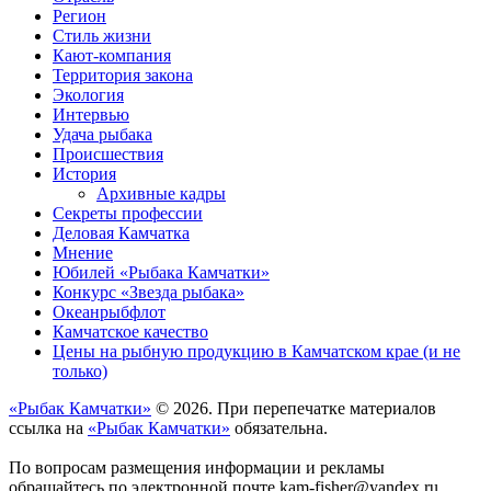
Регион
Стиль жизни
Кают-компания
Территория закона
Экология
Интервью
Удача рыбака
Происшествия
История
Архивные кадры
Секреты профессии
Деловая Камчатка
Мнение
Юбилей «Рыбака Камчатки»
Конкурс «Звезда рыбака»
Океанрыбфлот
Камчатское качество
Цены на рыбную продукцию в Камчатском крае (и не
только)
«Рыбак Камчатки»
© 2026. При перепечатке материалов
ссылка на
«Рыбак Камчатки»
обязательна.
По вопросам размещения информации и рекламы
обращайтесь по электронной почте kam-fisher@yandex.ru