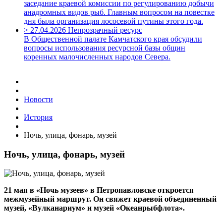
заседание краевой комиссии по регулированию добычи
анадромных видов рыб. Главным вопросом на повестке
дня была организация лососевой путины этого года.
>
27.04.2026
Непрозрачный ресурс
В Общественной палате Камчатского края обсудили
вопросы использования ресурсной базы общин
коренных малочисленных народов Севера.
Новости
История
Ночь, улица, фонарь, музей
Ночь, улица, фонарь, музей
21 мая в «Ночь музеев» в Петропавловске откроется
межмузейный маршрут. Он свяжет краевой объединенный
музей, «Вулканариум» и музей «Океанрыбфлота».