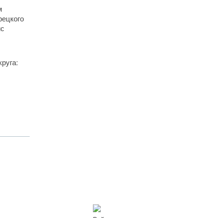
м
рецкого
ис
руга: