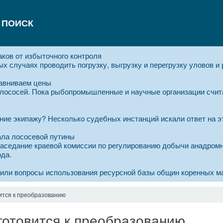
ПОИСК
аков от избыточного контроля
х случаях проводить погрузку, выгрузку и перегрузку уловов и
равниваем цены
 лососей. Пока рыбопромышленные и научные организации счит
ние экипажу? Несколько судебных инстанций искали ответ на эт
ала лососевой путины
аседание краевой комиссии по регулированию добычи анадромн
ода.
дили вопросы использования ресурсной базы общин коренных м
ится к преобразованию
готовится к преобразованию