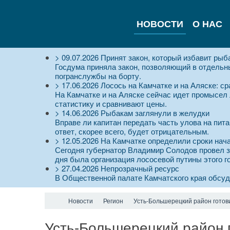
НОВОСТИ
О НАС
>
09.07.2026
Принят закон, который избавит рыб
Госдума приняла закон, позволяющий в отдельны
погранслужбы на борту.
>
17.06.2026
Лосось на Камчатке и на Аляске: с
На Камчатке и на Аляске сейчас идет промысел
статистику и сравнивают цены.
>
14.06.2026
Рыбакам заглянули в желудки
Вправе ли капитан передать часть улова на пита
ответ, скорее всего, будет отрицательным.
>
12.05.2026
На Камчатке определили сроки нач
Сегодня губернатор Владимир Солодов провел з
дня была организация лососевой путины этого г
>
27.04.2026
Непрозрачный ресурс
В Общественной палате Камчатского края обсу
Новости
Регион
Усть-Большерецкий район готов
Усть-Большерецкий район 