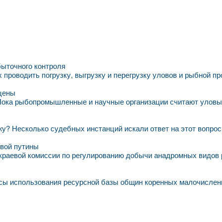
быточного контроля
проводить погрузку, выгрузку и перегрузку уловов и рыбной п
 цены
 Пока рыбопромышленные и научные организации считают уловы,
у? Несколько судебных инстанций искали ответ на этот вопрос. 
евой путины
краевой комиссии по регулированию добычи анадромных видов 
осы использования ресурсной базы общин коренных малочислен