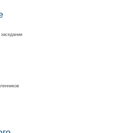
е
 заседании
шленников
ого