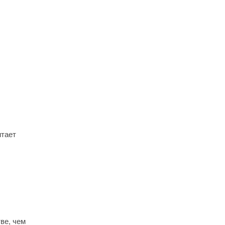
итает
ве, чем