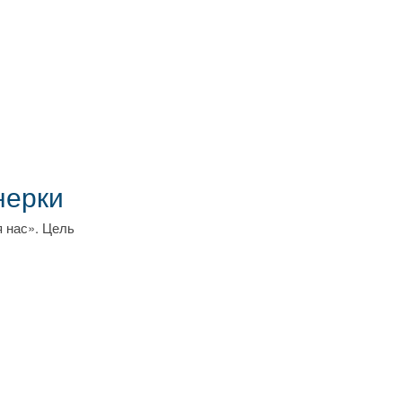
нерки
я нас». Цель