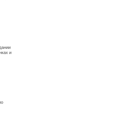
дании
нках и
по