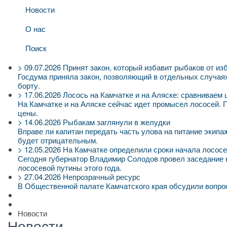
Новости
О нас
Поиск
>
09.07.2026
Принят закон, который избавит рыбаков от из
Госдума приняла закон, позволяющий в отдельных случаях 
борту.
>
17.06.2026
Лосось на Камчатке и на Аляске: сравниваем
На Камчатке и на Аляске сейчас идет промысел лососей.
цены.
>
14.06.2026
Рыбакам заглянули в желудки
Вправе ли капитан передать часть улова на питание экипаж
будет отрицательным.
>
12.05.2026
На Камчатке определили сроки начала лосос
Сегодня губернатор Владимир Солодов провел заседание 
лососевой путины этого года.
>
27.04.2026
Непрозрачный ресурс
В Общественной палате Камчатского края обсудили вопр
Новости
Новости