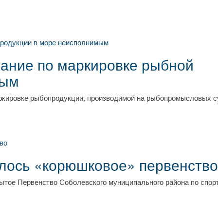
вание по маркировке рыбной
мым
аркировке рыбопродукции, производимой на рыбопромысловых с
лось «корюшковое» первенство
крытое Первенство Соболевского муниципального района по спор