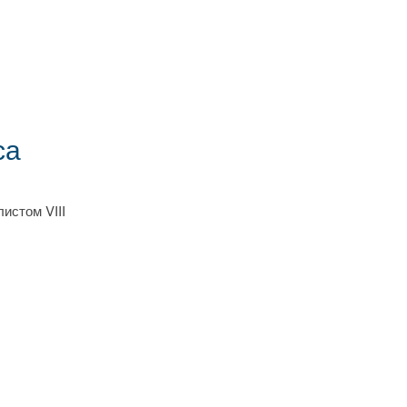
са
истом VIII