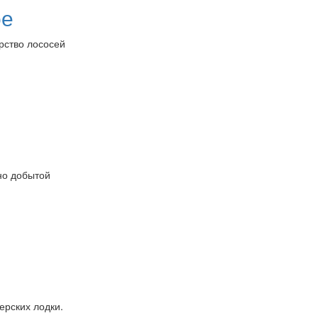
ое
рство лососей
но добытой
ерских лодки.