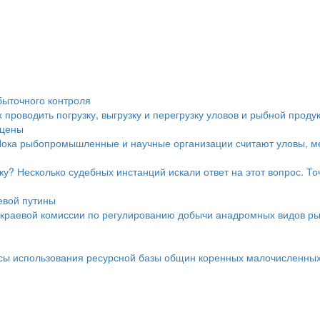
быточного контроля
проводить погрузку, выгрузку и перегрузку уловов и рыбной проду
 цены
Пока рыбопромышленные и научные организации считают уловы, ме
у? Несколько судебных инстанций искали ответ на этот вопрос. Точ
евой путины
краевой комиссии по регулированию добычи анадромных видов ры
осы использования ресурсной базы общин коренных малочисленных