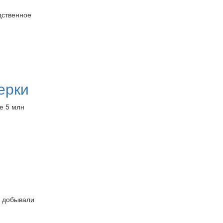
дственное
ерки
е 5 млн
е добывали