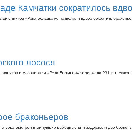
паде Камчатки сократилось вдв
шленников «Река Большая», позволили вдвое сократить браконье
рского лосося
аничников и Ассоциации «Река Большая» задержала 231 кг незакон
рое браконьеров
а реке Быстрой в минувшие выходные дни задержали две браконь