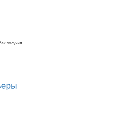
бак получил
ьеры