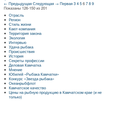
← Предыдущая
Следующая →
Первая
3
4
5
6
7
8
9
Показаны 126-150 из 201
Отрасль
Регион
Стиль жизни
Кают-компания
Территория закона
Экология
Интервью
Удача рыбака
Происшествия
История
Секреты профессии
Деловая Камчатка
Мнение
Юбилей «Рыбака Камчатки»
Конкурс «Звезда рыбака»
Океанрыбфлот
Камчатское качество
Цены на рыбную продукцию в Камчатском крае (и не
только)