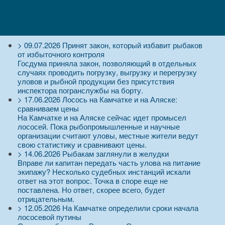
>
09.07.2026
Принят закон, который избавит рыбаков
от избыточного контроля
Госдума приняла закон, позволяющий в отдельных
случаях проводить погрузку, выгрузку и перегрузку
уловов и рыбной продукции без присутствия
инспектора погранслужбы на борту.
>
17.06.2026
Лосось на Камчатке и на Аляске:
сравниваем цены
На Камчатке и на Аляске сейчас идет промысел
лососей. Пока рыбопромышленные и научные
организации считают уловы, местные жители ведут
свою статистику и сравнивают цены.
>
14.06.2026
Рыбакам заглянули в желудки
Вправе ли капитан передать часть улова на питание
экипажу? Несколько судебных инстанций искали
ответ на этот вопрос. Точка в споре еще не
поставлена. Но ответ, скорее всего, будет
отрицательным.
>
12.05.2026
На Камчатке определили сроки начала
лососевой путины