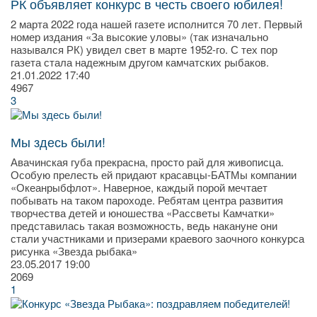
РК объявляет конкурс в честь своего юбилея!
2 марта 2022 года нашей газете исполнится 70 лет. Первый
номер издания «За высокие уловы» (так изначально
назывался РК) увидел свет в марте 1952-го. С тех пор
газета стала надежным другом камчатских рыбаков.
21.01.2022
17:40
4967
3
Мы здесь были!
Авачинская губа прекрасна, просто рай для живописца.
Особую прелесть ей придают красавцы-БАТМы компании
«Океанрыбфлот». Наверное, каждый порой мечтает
побывать на таком пароходе. Ребятам центра развития
творчества детей и юношества «Рассветы Камчатки»
представилась такая возможность, ведь накануне они
стали участниками и призерами краевого заочного конкурса
рисунка «Звезда рыбака»
23.05.2017
19:00
2069
1