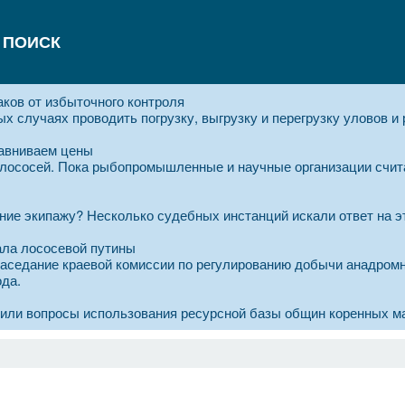
ПОИСК
аков от избыточного контроля
х случаях проводить погрузку, выгрузку и перегрузку уловов и
равниваем цены
 лососей. Пока рыбопромышленные и научные организации счит
ние экипажу? Несколько судебных инстанций искали ответ на эт
ала лососевой путины
аседание краевой комиссии по регулированию добычи анадромн
ода.
дили вопросы использования ресурсной базы общин коренных м