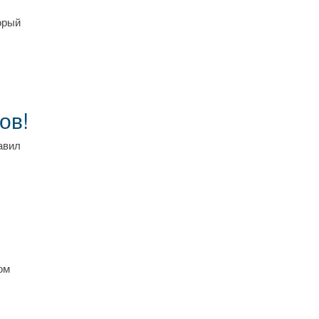
орый
ов!
авил
ом