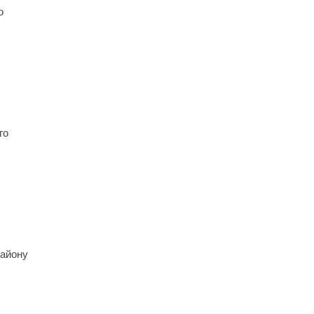
о
го
району