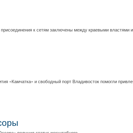
о присоединения к сетям заключены между краевыми властями и
.
ития «Камчатка» и свободный порт Владивосток помогли привле
соры
 Оссора» получил статус масштабного.