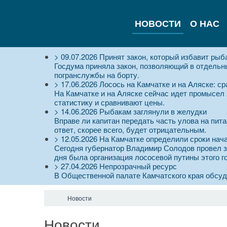
НОВОСТИ
О НАС
>
09.07.2026
Принят закон, который избавит рыб
Госдума приняла закон, позволяющий в отдельны
погранслужбы на борту.
>
17.06.2026
Лосось на Камчатке и на Аляске: с
На Камчатке и на Аляске сейчас идет промысел
статистику и сравнивают цены.
>
14.06.2026
Рыбакам заглянули в желудки
Вправе ли капитан передать часть улова на пита
ответ, скорее всего, будет отрицательным.
>
12.05.2026
На Камчатке определили сроки нач
Сегодня губернатор Владимир Солодов провел з
дня была организация лососевой путины этого г
>
27.04.2026
Непрозрачный ресурс
В Общественной палате Камчатского края обсу
Новости
Новости