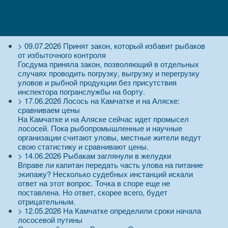
>
09.07.2026
Принят закон, который избавит рыбаков
от избыточного контроля
Госдума приняла закон, позволяющий в отдельных
случаях проводить погрузку, выгрузку и перегрузку
уловов и рыбной продукции без присутствия
инспектора погранслужбы на борту.
>
17.06.2026
Лосось на Камчатке и на Аляске:
сравниваем цены
На Камчатке и на Аляске сейчас идет промысел
лососей. Пока рыбопромышленные и научные
организации считают уловы, местные жители ведут
свою статистику и сравнивают цены.
>
14.06.2026
Рыбакам заглянули в желудки
Вправе ли капитан передать часть улова на питание
экипажу? Несколько судебных инстанций искали
ответ на этот вопрос. Точка в споре еще не
поставлена. Но ответ, скорее всего, будет
отрицательным.
>
12.05.2026
На Камчатке определили сроки начала
лососевой путины