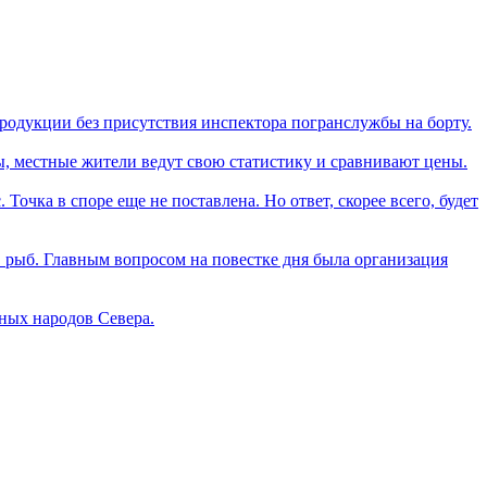
продукции без присутствия инспектора погранслужбы на борту.
, местные жители ведут свою статистику и сравнивают цены.
Точка в споре еще не поставлена. Но ответ, скорее всего, будет
рыб. Главным вопросом на повестке дня была организация
ных народов Севера.