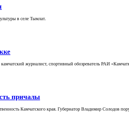
ы
льтуры в селе Тымлат.
кке
тный камчатский журналист, спортивный обозреватель РАИ «Кам
ость причалы
ственность Камчатского края. Губернатор Владимир Солодов по