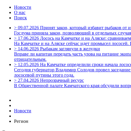
Новости
О нас
Поиск
>
09.07.2026
Принят закон, который избавит рыбаков от 
Госдума приняла закон, позволяющий в отдельных случая
>
17.06.2026
Лосось на Камчатке и на Аляске: сравнивае
На Камчатке и на Аляске сейчас идет промысел лососей
>
14.06.2026
Рыбакам заглянули в желудки
Вправе ли капитан передать часть улова на питание экипа
отрицательным.
>
12.05.2026
На Камчатке определили сроки начала лосо
Сегодня губернатор Владимир Солодов провел заседание
лососевой путины этого года.
>
27.04.2026
Непрозрачный ресурс
В Общественной палате Камчатского края обсудили вопр
Новости
Регион