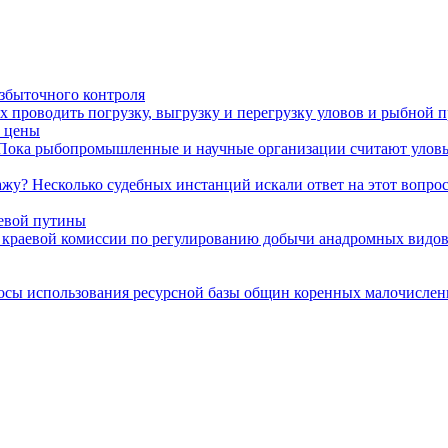
избыточного контроля
х проводить погрузку, выгрузку и перегрузку уловов и рыбной 
м цены
. Пока рыбопромышленные и научные организации считают уловы
жу? Несколько судебных инстанций искали ответ на этот вопрос. 
севой путины
 краевой комиссии по регулированию добычи анадромных видов 
осы использования ресурсной базы общин коренных малочислен