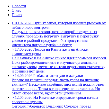
Новости
О нас
Поиск
>
09.07.2026
Принят закон, который избавит рыбаков от
избыточного контроля
Госдума приняла закон, позволяющий в отдельных
случаях проводить погрузку, выгрузку и перегрузку
уловов и рыбной продукции без присутствия
инспектора погранслужбы на борту.
>
17.06.2026
Лосось на Камчатке и на Аляске:
сравниваем цены
На Камчатке и на Аляске сейчас идет промысел лососей.
Пока рыбопромышленные и научные организации
считают уловы, местные жители ведут свою статистику
и сравнивают цены.
>
14.06.2026
Рыбакам заглянули в желудки
Вправе ли капитан передать часть улова на питание
экипажу? Несколько судебных инстанций искали ответ
на этот вопрос. Точка в споре еще не поставлена. Но
ответ, скорее всего, будет отрицательным.
>
12.05.2026
На Камчатке определили сроки начала
лососевой путины
Сегодня губернатор Владимир Солодов провел