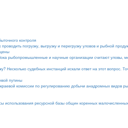
быточного контроля
проводить погрузку, выгрузку и перегрузку уловов и рыбной проду
 цены
Пока рыбопромышленные и научные организации считают уловы, ме
у? Несколько судебных инстанций искали ответ на этот вопрос. Точ
евой путины
краевой комиссии по регулированию добычи анадромных видов ры
осы использования ресурсной базы общин коренных малочисленных