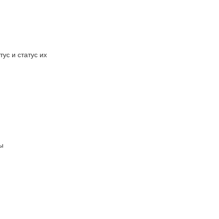
ус и статус их
ы