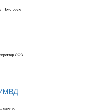
у. Некоторые
 директор ООО
 УМВД
ольцев во