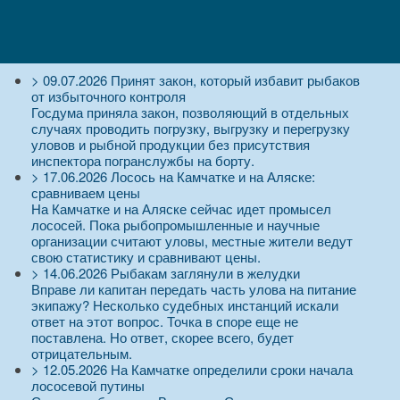
>
09.07.2026
Принят закон, который избавит рыбаков
от избыточного контроля
Госдума приняла закон, позволяющий в отдельных
случаях проводить погрузку, выгрузку и перегрузку
уловов и рыбной продукции без присутствия
инспектора погранслужбы на борту.
>
17.06.2026
Лосось на Камчатке и на Аляске:
сравниваем цены
На Камчатке и на Аляске сейчас идет промысел
лососей. Пока рыбопромышленные и научные
организации считают уловы, местные жители ведут
свою статистику и сравнивают цены.
>
14.06.2026
Рыбакам заглянули в желудки
Вправе ли капитан передать часть улова на питание
экипажу? Несколько судебных инстанций искали
ответ на этот вопрос. Точка в споре еще не
поставлена. Но ответ, скорее всего, будет
отрицательным.
>
12.05.2026
На Камчатке определили сроки начала
лососевой путины