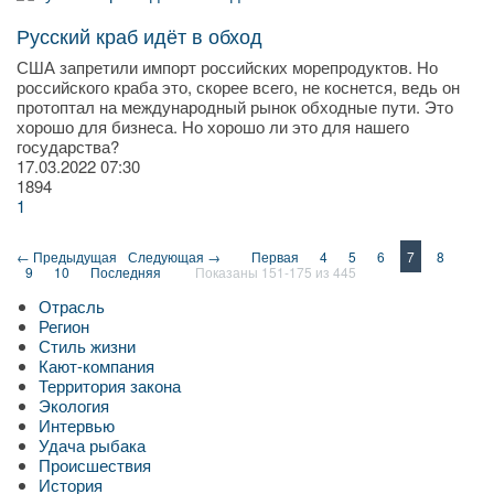
Русский краб идёт в обход
США запретили импорт российских морепродуктов. Но
российского краба это, скорее всего, не коснется, ведь он
протоптал на международный рынок обходные пути. Это
хорошо для бизнеса. Но хорошо ли это для нашего
государства?
17.03.2022
07:30
1894
1
← Предыдущая
Следующая →
Первая
4
5
6
7
8
9
10
Последняя
Показаны 151-175 из 445
Отрасль
Регион
Стиль жизни
Кают-компания
Территория закона
Экология
Интервью
Удача рыбака
Происшествия
История