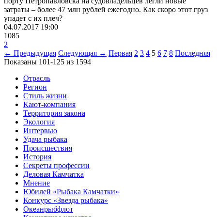
порту Петропавловска на судовладельцев легли новые
затраты – более 47 млн рублей ежегодно. Как скоро этот груз
упадет с их плеч?
04.07.2017
19:00
1085
2
← Предыдущая
Следующая →
Первая
2
3
4
5
6
7
8
Последняя
Показаны 101-125 из 1594
Отрасль
Регион
Стиль жизни
Кают-компания
Территория закона
Экология
Интервью
Удача рыбака
Происшествия
История
Секреты профессии
Деловая Камчатка
Мнение
Юбилей «Рыбака Камчатки»
Конкурс «Звезда рыбака»
Океанрыбфлот