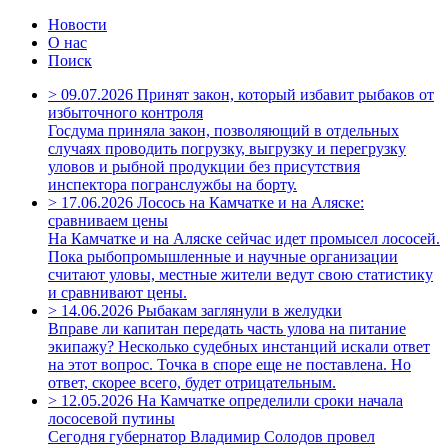
Новости
О нас
Поиск
>
09.07.2026
Принят закон, который избавит рыбаков от
избыточного контроля
Госдума приняла закон, позволяющий в отдельных
случаях проводить погрузку, выгрузку и перегрузку
уловов и рыбной продукции без присутствия
инспектора погранслужбы на борту.
>
17.06.2026
Лосось на Камчатке и на Аляске:
сравниваем цены
На Камчатке и на Аляске сейчас идет промысел лососей.
Пока рыбопромышленные и научные организации
считают уловы, местные жители ведут свою статистику
и сравнивают цены.
>
14.06.2026
Рыбакам заглянули в желудки
Вправе ли капитан передать часть улова на питание
экипажу? Несколько судебных инстанций искали ответ
на этот вопрос. Точка в споре еще не поставлена. Но
ответ, скорее всего, будет отрицательным.
>
12.05.2026
На Камчатке определили сроки начала
лососевой путины
Сегодня губернатор Владимир Солодов провел