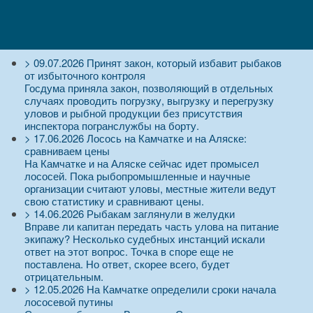
>
09.07.2026
Принят закон, который избавит рыбаков
от избыточного контроля
Госдума приняла закон, позволяющий в отдельных
случаях проводить погрузку, выгрузку и перегрузку
уловов и рыбной продукции без присутствия
инспектора погранслужбы на борту.
>
17.06.2026
Лосось на Камчатке и на Аляске:
сравниваем цены
На Камчатке и на Аляске сейчас идет промысел
лососей. Пока рыбопромышленные и научные
организации считают уловы, местные жители ведут
свою статистику и сравнивают цены.
>
14.06.2026
Рыбакам заглянули в желудки
Вправе ли капитан передать часть улова на питание
экипажу? Несколько судебных инстанций искали
ответ на этот вопрос. Точка в споре еще не
поставлена. Но ответ, скорее всего, будет
отрицательным.
>
12.05.2026
На Камчатке определили сроки начала
лососевой путины