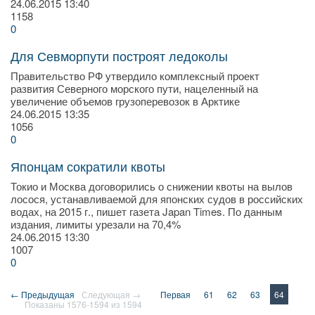
24.06.2015
13:40
1158
0
Для Севморпути построят ледоколы
Правительство РФ утвердило комплексный проект
развития Северного морского пути, наце­ленный на
увеличение объемов грузоперевозок в Арктике
24.06.2015
13:35
1056
0
Японцам сократили квоты
Токио и Москва договорились о снижении квоты на вылов
лосося, устанавливаемой для японских судов в российских
водах, на 2015 г., пишет газета Japan Times. По данным
издания, лимиты урезали на 70,4%
24.06.2015
13:30
1007
0
← Предыдущая
Следующая →
Первая
61
62
63
64
Показаны 1576-1594 из 1594