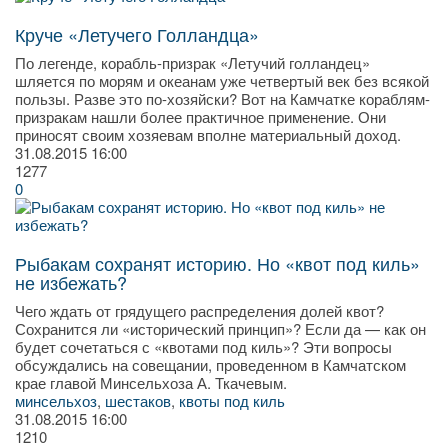
Круче «Летучего Голландца»
По легенде, корабль-призрак «Летучий голландец»
шляется по морям и океанам уже четвертый век без всякой
пользы. Разве это по-хозяйски? Вот на Камчатке кораблям-
призракам нашли более практичное применение. Они
приносят своим хозяевам вполне материальный доход.
31.08.2015
16:00
1277
0
Рыбакам сохранят историю. Но «квот под киль»
не избежать?
Чего ждать от грядущего распределения долей квот?
Сохранится ли «исторический принцип»? Если да — как он
будет сочетаться с «квотами под киль»? Эти вопросы
обсуждались на совещании, проведенном в Камчатском
крае главой Минсельхоза А. Ткачевым.
минсельхоз
,
шестаков
,
квоты под киль
31.08.2015
16:00
1210