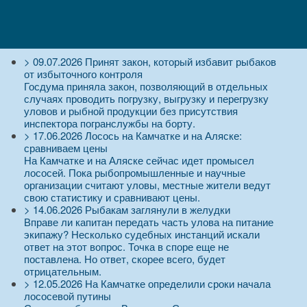
>
09.07.2026
Принят закон, который избавит рыбаков
от избыточного контроля
Госдума приняла закон, позволяющий в отдельных
случаях проводить погрузку, выгрузку и перегрузку
уловов и рыбной продукции без присутствия
инспектора погранслужбы на борту.
>
17.06.2026
Лосось на Камчатке и на Аляске:
сравниваем цены
На Камчатке и на Аляске сейчас идет промысел
лососей. Пока рыбопромышленные и научные
организации считают уловы, местные жители ведут
свою статистику и сравнивают цены.
>
14.06.2026
Рыбакам заглянули в желудки
Вправе ли капитан передать часть улова на питание
экипажу? Несколько судебных инстанций искали
ответ на этот вопрос. Точка в споре еще не
поставлена. Но ответ, скорее всего, будет
отрицательным.
>
12.05.2026
На Камчатке определили сроки начала
лососевой путины