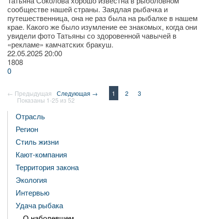
Татьяна Соколова хорошо известна в рыболовном
сообществе нашей страны. Заядлая рыбачка и
путешественница, она не раз была на рыбалке в нашем
крае. Какого же было изумление ее знакомых, когда они
увидели фото Татьяны со здоровенной чавычей в
«рекламе» камчатских бракуш.
22.05.2025
20:00
1808
0
← Предыдущая
Следующая →
1
2
3
Показаны 1-25 из 52
Отрасль
Регион
Стиль жизни
Кают-компания
Территория закона
Экология
Интервью
Удача рыбака
О наболевшем